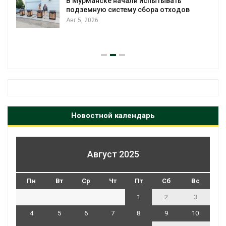
и испытывать
 сбора отходов
Обратный разворот: Shel
европейские ВИЭ-активы
ставку на нефть и газ
Авг 4, 2026
Новостной календарь
Август 2025
Пн
Вт
Ср
Чт
Пт
Сб
Вс
1
2
3
4
5
6
7
8
9
10