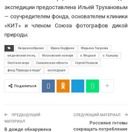
экспедиции предоставлена Ильёй Трухановым
— соучредителем фонда, основателем клиники
«КИТ» и членом Союза фотографов дикой
природы.
биоразнообразие
Ирина Онуфреня
Марьяна Токунова
медновский песец
Московский зоопарк
о. Медный
о. Ушишир
Охотское море
Сахалинская область
Сергей Рязанов
фонд "Природа и люди"
экспедиция
Поделиться
ПРЕДЫДУЩИЙ
СЛЕДУЮЩИЙ МАТЕРИАЛ
МАТЕРИАЛ
Россияне готовы
сокращать потребление
В дожде обнаружена