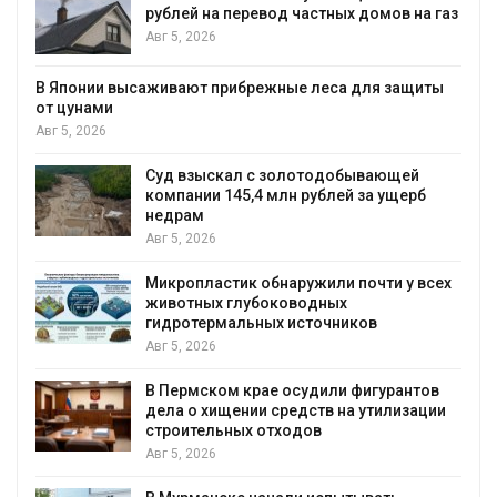
частных домов на газ
перемещения выпущенн
балобанов
Авг 5, 2026
е леса для защиты
Минприроды утвердило 
мониторинга и оценки на
Байкал
Авг 5, 2026
лотодобывающей
 рублей за ущерб
Спасённые от исчезнов
всё чаще нападают на ж
Малайзии
Авг 5, 2026
ружили почти у всех
водных
В России изменили прав
источников
паводков, лесоустройст
и регистрации пестицид
Авг 5, 2026
судили фигурантов
едств на утилизации
От спасения рек до цифр
одов
определены финалисты 
экологического форума
Авг 4, 2026