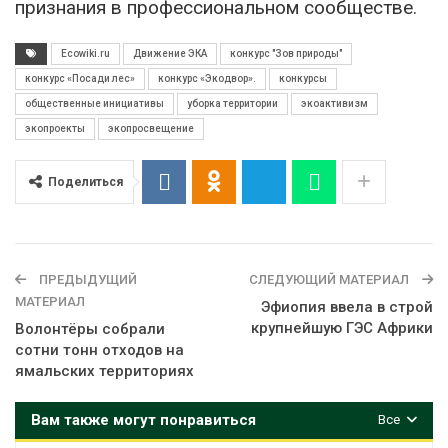
признания в профессиональном сообществе.
Ecowiki.ru
Движение ЭКА
конкурс "Зов природы"
конкурс «Посади лес»
конкурс «Экодвор».
конкурсы
общественные инициативы
уборка территории
экоактивизм
экопроекты
экопросвещение
Поделиться
ПРЕДЫДУЩИЙ
СЛЕДУЮЩИЙ МАТЕРИАЛ
МАТЕРИАЛ
Эфиопия ввела в строй
крупнейшую ГЭС Африки
Волонтёры собрали
сотни тонн отходов на
ямальских территориях
Вам также могут понравиться
Все