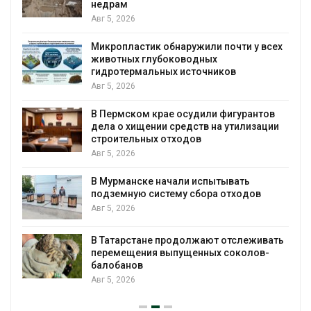
всё чаще нападают на жителей
Малайзии
Авг 5, 2026
у всех
В России изменили правила защиты от
паводков, лесоустройства, рыболовст
и регистрации пестицидов
Авг 5, 2026
нтов
зации
От спасения рек до цифровых экотроп:
определены финалисты Детского
экологического форума
Авг 4, 2026
ов
Обратный разворот: Shell продаёт
европейские ВИЭ-активы и усиливает
ставку на нефть и газ
Авг 4, 2026
живать
ов-
Ливни и наводнения на юге Индии
привели к гибели 14 человек
Авг 4, 2026