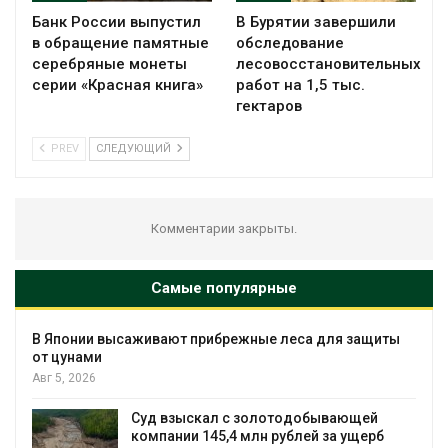
Банк России выпустил
В Бурятии завершили
в обращение памятные
обследование
серебряные монеты
лесовосстановительных
серии «Красная книга»
работ на 1,5 тыс.
гектаров
PREV
СЛЕДУЮЩИЙ
Комментарии закрыты.
Самые популярные
ащиты
Минприроды утвердило единую систем
мониторинга и оценки нагрузки на
Байкал
Авг 5, 2026
ей
ерб
Спасённые от исчезновения крокодил