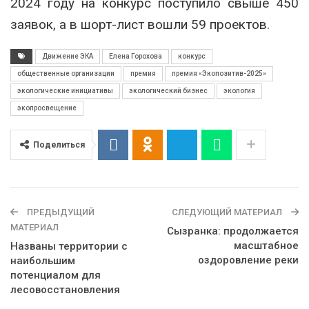
2024 году на конкурс поступило свыше 450
заявок, а в шорт-лист вошли 59 проектов.
Движение ЭКА
Елена Горохова
конкурс
общественные организации
премия
премия «Экопозитив-2025»
экологические инициативы
экологический бизнес
экология
экопросвещение
Поделиться
ПРЕДЫДУЩИЙ
СЛЕДУЮЩИЙ МАТЕРИАЛ
МАТЕРИАЛ
Сызранка: продолжается
масштабное
Названы территории с
оздоровление реки
наибольшим
потенциалом для
лесовосстановления