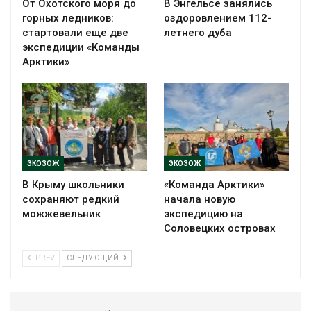
От Охотского моря до
В Энгельсе занялись
горных ледников:
оздоровлением 112-
стартовали еще две
летнего дуба
экспедиции «Команды
Арктики»
ЭКОЗОЖ
ЭКОЗОЖ
В Крыму школьники
«Команда Арктики»
сохраняют редкий
начала новую
можжевельник
экспедицию на
Соловецких островах
PREV
СЛЕДУЮЩИЙ