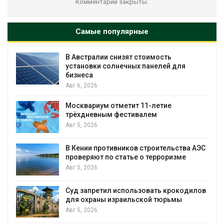
Комментарии закрыты.
Самые популярные
В Австралии снизят стоимость
установки солнечных панелей для
бизнеса
Авг 6, 2026
Москвариум отметит 11-летие
трёхдневным фестивалем
А
Авг 5, 2026
т
В Кении противников строительства АЭС
проверяют по статье о терроризме
Авг 5, 2026
Суд запретил использовать крокодилов
для охраны израильской тюрьмы
Авг 5, 2026