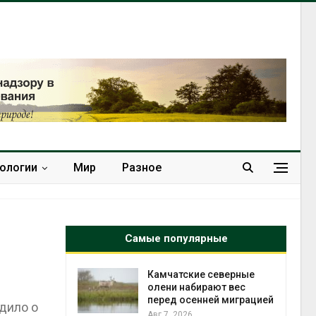
нологии
Мир
Разное
Самые популярные
к из
Камчатские северные
жет
олени набирают вес
ск жировой
перед осенней миграцией
дило о
ни
Авг 7, 2026