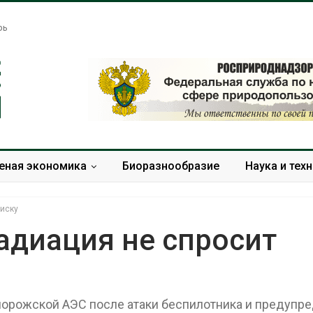
рь
еная экономика
Биоразнообразие
Наука и тех
писку
адиация не спросит
Тайфун, засуха и пожары:
Микропласти
сразу несколько
упаковки мо
регионов столкнулись с
усиливать ри
орожской АЭС после атаки беспилотника и предупре
экстремальными
болезни пече