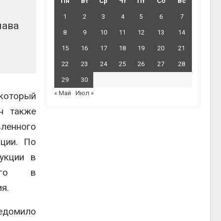
Пн
Вт
Ср
Чт
Пт
Сб
Вс
1
2
3
4
5
6
7
лава
8
9
10
11
12
13
14
15
16
17
18
19
20
21
22
23
24
25
26
27
28
29
30
« Май
Июл »
который
н также
ленного
нции. По
укции в
ного в
я.
домило