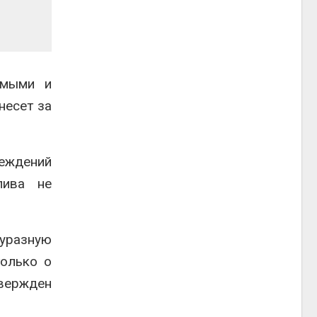
имыми и
несет за
реждений
лива не
суразную
только о
вержден