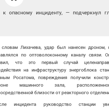
 к опасному инциденту, — подчеркнул г
 словам Лихачева, удар был нанесен дроном, 
равлялся по оптоволоконному каналу связи. О
явил, что это первый случай целенаправ
здействия на инфраструктуру энергоблока ста
нным Росатома, повреждения получили констр
йоне машинного зала, расположен
посредственной близости от реакторного отделени
сле инцидента руководство станции уве