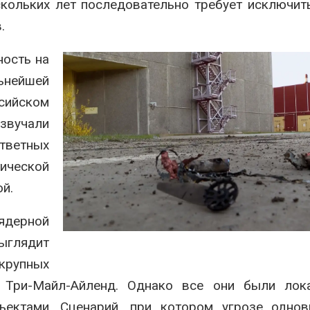
кольких лет последовательно требует исключи
.
ность на
нейшей
сийском
звучали
тветных
ческой
й.
дерной
глядит
 крупных
 Три-Майл-Айленд. Однако все они были лок
ектами. Сценарий, при котором угрозе однов