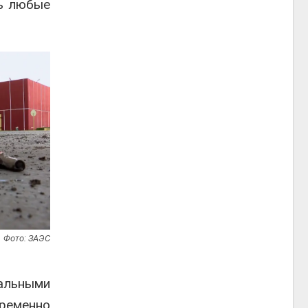
ть любые
Фото: ЗАЭС
альными
ременно