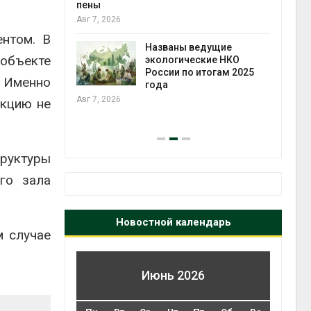
ожения в
пены
ды на фоне
Авг 7, 2026
 от пожаров
нтом. В
Авг 6
Названы ведущие
объекте
экологические НКО
х шин
России по итогам 2025
. Именно
ться без
года
 и почти
Авг 7, 2026
акцию не
я
Авг 6
руктуры
го зала
Новостной календарь
м случае
Июнь 2026