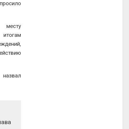
просило
 месту
 итогам
ждений,
действию
 назвал
лава