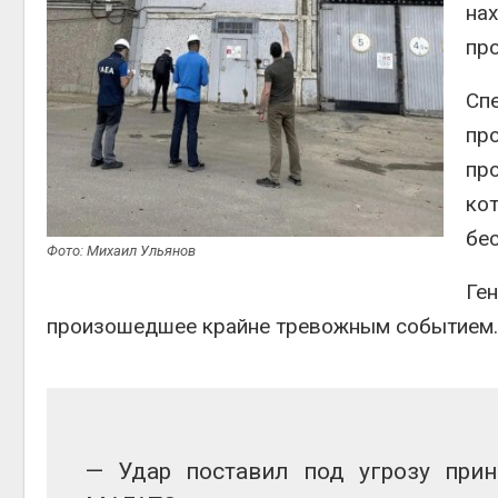
на
пр
Сп
пр
пр
ко
бес
Фото: Михаил Ульянов
Ге
произошедшее крайне тревожным событием.
— Удар поставил под угрозу прин