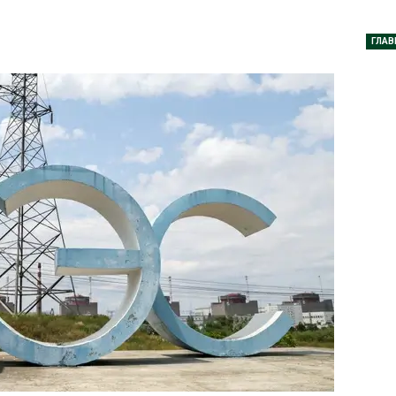
дными явлениями
Авг 8, 2026
026
ГЛАВ
Региональны
Солнечные панели над
экологически
каналами позволяют
в России фак
одновременно
ушёл от пров
вырабатывать энергию и
наблюдению
ить воду
Авг 8, 2026
026
Южная Корея
Дождевая вода с крыш
развитие сол
может помочь городам
энергетики из
переживать жару
спроса со ст
Авг 7, 2026
Авг 7, 2026
Минприроды
Приток воды 
потребовало ускорить
водохранили
строительство мусорных
Камы в авгус
объектов и уборку
превысить но
нерных площадок
полтора раза
026
Авг 7, 2026
Панамский канал вновь
Евросоюз по