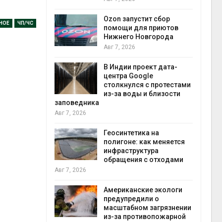
прир
Авг 7
Ozon запустит сбор
НОЕ
ЧП/ЧС
й
помощи для приютов
й контроль
Нижнего Новгорода
тически
Авг 7, 2026
ерок к
В Индии проект дата-
экон
центра Google
Авг 7
столкнулся с протестами
 ускорит
из-за воды и близости
нечной
заповедника
-за роста
Авг 7, 2026
ороны ИИ
Геосинтетика на
полигоне: как меняется
в
инфраструктура
ща Волги и
обращения с отходами
те может
Авг 7, 2026
рму почти в
конт
Американские экологи
Авг 7
предупредили о
масштабном загрязнении
требовал
из-за противопожарной