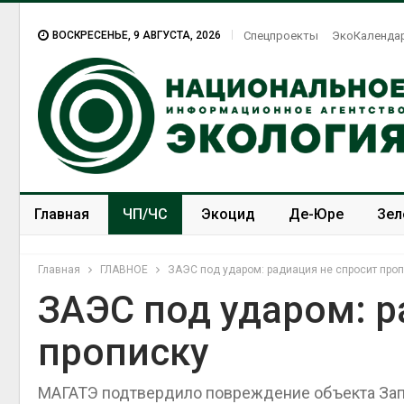
ВОСКРЕСЕНЬЕ, 9 АВГУСТА, 2026
Спецпроекты
ЭкоКаленда
Главная
ЧП/ЧС
Экоцид
Де-Юре
Зел
Спецпроекты
ЭкоЗОЖ
Главная
ГЛАВНОЕ
ЗАЭС под ударом: радиация не спросит про
ЗАЭС под ударом: р
прописку
МАГАТЭ подтвердило повреждение объекта Зап