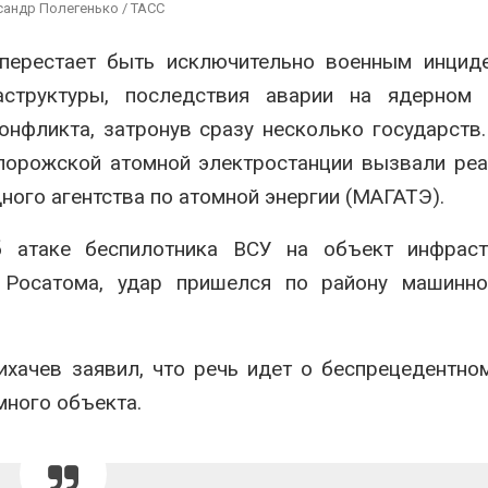
ограничивает загрузку
увеличить вл
андр Полегенько / ТАСС
судов из-за дефицита
защиту приро
пресной воды
роста ущерба
перестает быть исключительно военным инциде
026
Авг 7, 2026
структуры, последствия аварии на ядерном 
В китайской провинции
Дом из стары
нфликта, затронув сразу несколько государств
Шэньси из-за паводков
может обходи
эвакуировали более 140
кондиционера
апорожской атомной электростанции вызвали ре
тыс. человек
без отоплени
ного агентства по атомной энергии (МАГАТЭ).
026
Авг 7, 2026
 атаке беспилотника ВСУ на объект инфраст
Росатома, удар пришелся по району машинно
хачев заявил, что речь идет о беспрецедентно
много объекта.