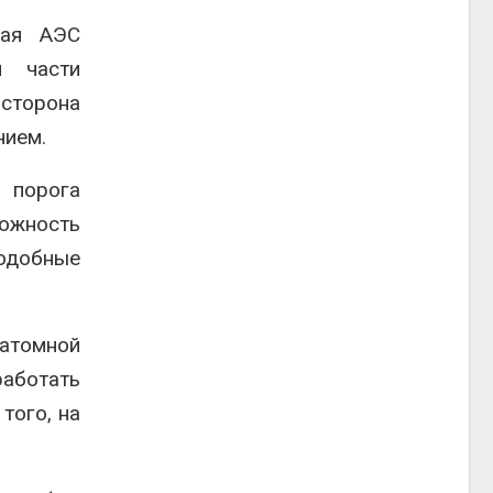
кая АЭС
й части
сторона
нием.
 порога
ожность
подобные
атомной
аботать
того, на