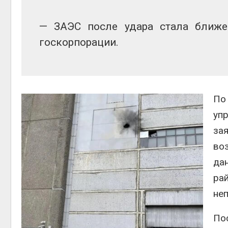
— ЗАЭС после удара стала ближе
госкорпорации.
По
уп
за
во
да
ра
не
По