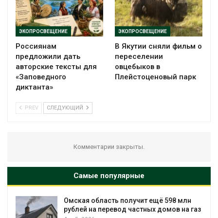
ЭКОПРОСВЕЩЕНИЕ
ЭКОПРОСВЕЩЕНИЕ
Россиянам
В Якутии сняли фильм о
предложили дать
переселении
авторские тексты для
овцебыков в
«Заповедного
Плейстоценовый парк
диктанта»
PREV
СЛЕДУЮЩИЙ
Комментарии закрыты.
Самые популярные
Омская область получит ещё 598 млн
В Т
рублей на перевод частных домов на газ
пер