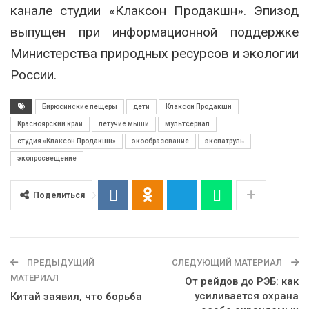
канале студии «Клаксон Продакшн». Эпизод
выпущен при информационной поддержке
Министерства природных ресурсов и экологии
России.
Бирюсинские пещеры
дети
Клаксон Продакшн
Красноярский край
летучие мыши
мультсериал
студия «Клаксон Продакшн»
экообразование
экопатруль
экопросвещение
Поделиться
ПРЕДЫДУЩИЙ
СЛЕДУЮЩИЙ МАТЕРИАЛ
МАТЕРИАЛ
От рейдов до РЭБ: как
усиливается охрана
Китай заявил, что борьба