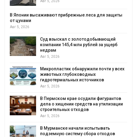
бал
Авг 5, 2026
Авг 
саживают прибрежные леса для защиты
Мин
мон
Бай
Авг 
Суд взыскал с золотодобывающей
компании 145,4 млн рублей за ущерб
Спа
недрам
всё
Авг 5, 2026
Мал
Авг 
Микропластик обнаружили почти у всех
животных глубоководных
В Р
гидротермальных источников
пав
Авг 5, 2026
и р
Авг 
В Пермском крае осудили фигурантов
дела о хищении средств на утилизации
От 
строительных отходов
опр
Авг 5, 2026
эко
Авг 
В Мурманске начали испытывать
подземную систему сбора отходов