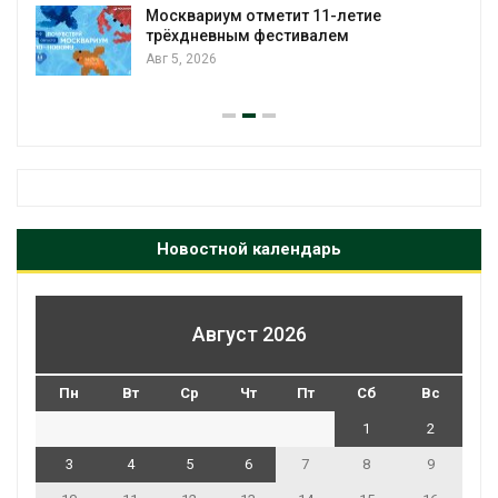
Москвариум отметит 11-летие
трёхдневным фестивалем
А
Авг 5, 2026
Новостной календарь
Август 2026
Пн
Вт
Ср
Чт
Пт
Сб
Вс
1
2
3
4
5
6
7
8
9