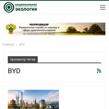
Главная
BYD
просмотр тегов
BYD