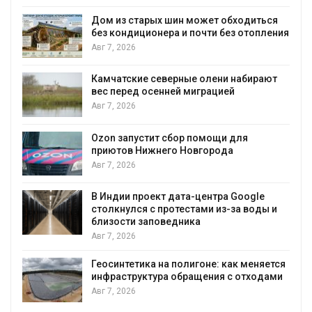
Дом из старых шин может обходиться
без кондиционера и почти без отопления
Авг 7, 2026
Камчатские северные олени набирают
и
вес перед осенней миграцией
Авг 7, 2026
А
Ozon запустит сбор помощи для
к
приютов Нижнего Новгорода
Авг 7, 2026
В Индии проект дата-центра Google
столкнулся с протестами из-за воды и
А
близости заповедника
Авг 7, 2026
Геосинтетика на полигоне: как меняется
инфраструктура обращения с отходами
Авг 7, 2026