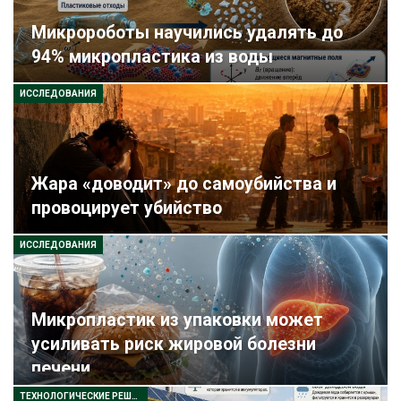
Микророботы научились удалять до
94% микропластика из воды
ИССЛЕДОВАНИЯ
Жара «доводит» до самоубийства и
провоцирует убийство
ИССЛЕДОВАНИЯ
Микропластик из упаковки может
усиливать риск жировой болезни
печени
ТЕХНОЛОГИЧЕСКИЕ РЕШЕНИЯ