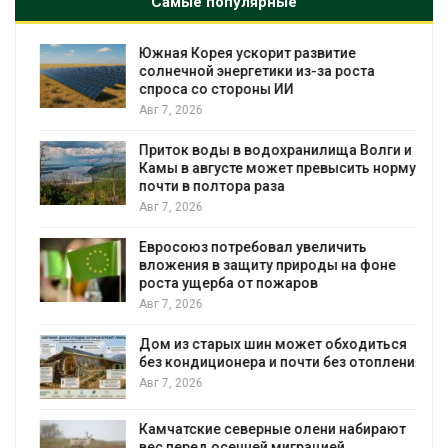
Самые популярные
%
Южная Корея ускорит развитие
солнечной энергетики из-за роста
спроса со стороны ИИ
Авг 7, 2026
Приток воды в водохранилища Волги и
Камы в августе может превысить норму
почти в полтора раза
Авг 7, 2026
Евросоюз потребовал увеличить
вложения в защиту природы на фоне
роста ущерба от пожаров
Авг 7, 2026
Дом из старых шин может обходиться
без кондиционера и почти без отопления
Авг 7, 2026
Камчатские северные олени набирают
и
вес перед осенней миграцией