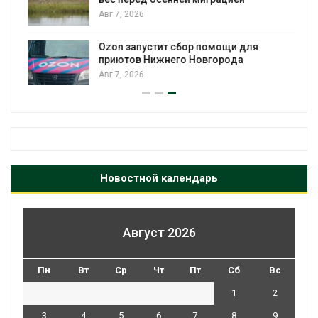
Авг 7, 2026
Ozon запустит сбор помощи для
к
приютов Нижнего Новгорода
Авг 7, 2026
Новостной календарь
Август 2026
Пн
Вт
Ср
Чт
Пт
Сб
Вс
1
2
3
4
5
6
7
8
9