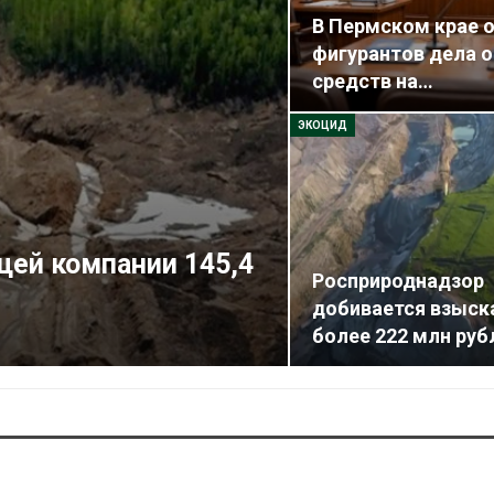
В Пермском крае 
фигурантов дела 
средств на…
ЭКОЦИД
ей компании 145,4
Росприроднадзор
добивается взыск
более 222 млн руб
Южная Корея ускорит
В Индии прое
развитие солнечной
центра Googl