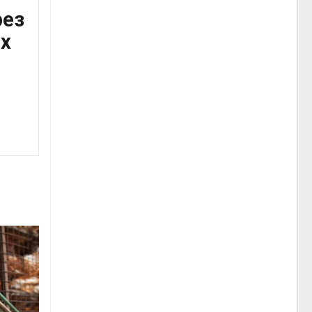
рез
их