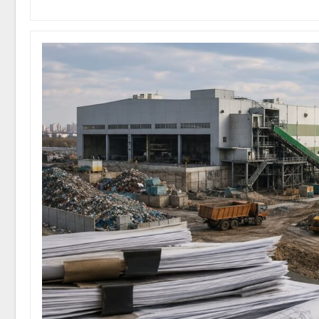
переживать жару
Авг 7, 2026
Авг 7, 2
Минприроды
потребовало ускорить
строительство мусорных
объектов и уборку
контейнерных площадок
полтор
Авг 7, 2026
Авг 7, 2
Панамский канал вновь
ограничивает загрузку
судов из-за дефицита
пресной воды
Авг 6, 2026
Авг 7, 2
В китайской провинции
Шэньси из-за паводков
эвакуировали более 140
тыс. человек
Авг 6, 2026
Авг 7, 2
МЕГА и ВкусВилл