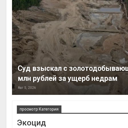
Суд взыскал с золотодобывающ
млн рублей за ущерб недрам
Авг 5, 2026
просмотр Категория
Экоцид
Дождевая вода с крыш
может помочь городам