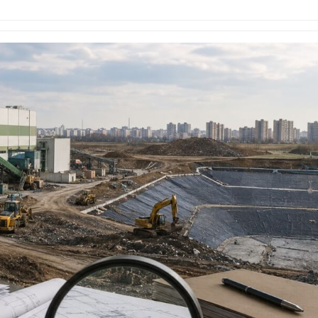
энергетики из-за роста
столкнулся с
спроса со стороны ИИ
из-за воды и
заповедника
026
Авг 7, 2026
Приток воды в
водохранилища Волги и
Геосинтетика
Камы в августе может
полигоне: ка
превысить норму почти в
инфраструкт
а раза
обращения с
026
Авг 7, 2026
Евросоюз потребовал
Американски
увеличить вложения в
предупредил
защиту природы на фоне
масштабном 
роста ущерба от пожаров
из-за проти
пены
026
Авг 7, 2026
Дом из старых шин
может обходиться без
Названы вед
кондиционера и почти
экологическ
без отопления
России по ит
года
026
Авг 7, 2026