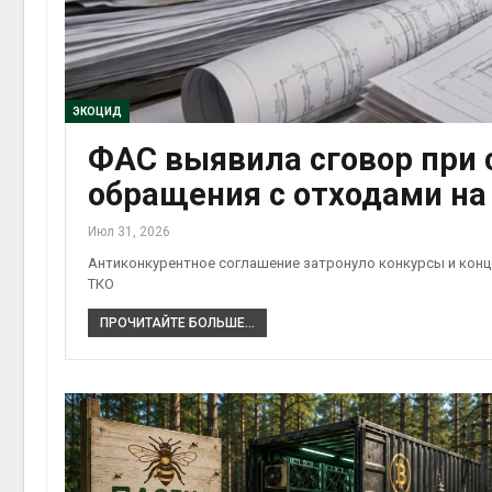
установили
экообменники для сбора
вторсырья
Авг 6, 2026
Учёные предложили
ЭКОЦИД
получать питьевую воду
ФАС выявила сговор при 
из воздуха с помощью
ветра
обращения с отходами на
Авг 6, 2026
Июл 31, 2026
Антиконкурентное соглашение затронуло конкурсы и кон
ТКО
ПРОЧИТАЙТЕ БОЛЬШЕ...