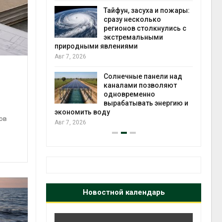
установили
а и пожары:
экообменники для сбора
ько
вторсырья
лкнулись с
Авг 6, 2026
ыми
Учёные предложили
получать питьевую воду
из воздуха с помощью
анели над
ветра
зволяют
Авг 6, 2026
но
 энергию и
нов
Новостной календарь