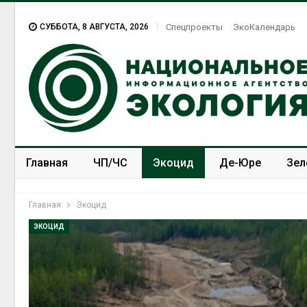
СУББОТА, 8 АВГУСТА, 2026
Спецпроекты
ЭкоКалендарь
Главная
ЧП/ЧС
Экоцид
Де-Юре
Зел
Спецпроекты
ЭкоЗОЖ
Главная
Экоцид
ЭКОЦИД