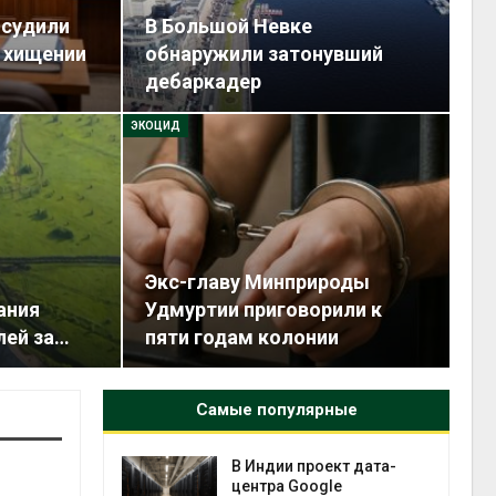
осудили
В Большой Невке
о хищении
обнаружили затонувший
дебаркадер
ЭКОЦИД
Экс-главу Минприроды
ания
Удмуртии приговорили к
лей за…
пяти годам колонии
Самые популярные
кт дата-
Дождевая вода с крыш
e
может помочь городам