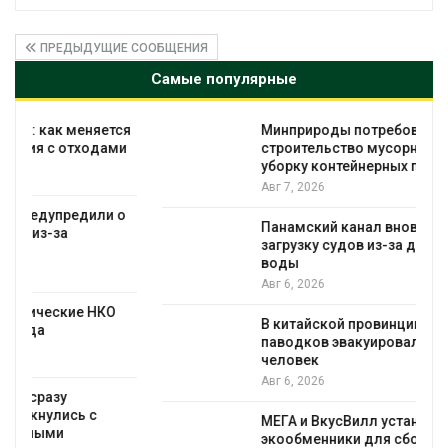
ПРЕДЫДУЩИЕ СООБЩЕНИЯ
Самые популярные
я
Минприроды потребовало ускорить
строительство мусорных объектов и
уборку контейнерных площадок
Авг 7, 2026
Панамский канал вновь ограничивает
загрузку судов из-за дефицита пресной
воды
Авг 6, 2026
В китайской провинции Шэньси из-за
паводков эвакуировали более 140 тыс.
человек
Авг 6, 2026
МЕГА и ВкусВилл установили
экообменники для сбора вторсырья