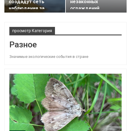
создадут сеть
незаконных
наблюдения за
ограждений
редкими
водоохранную зону
животными…
реки…
просмотр Категория
Разное
Значимые экологические события в стране