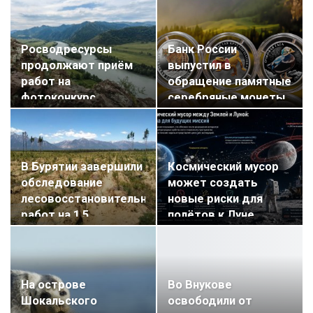
Росводресурсы
Банк России
продолжают приём
выпустил в
работ на
обращение памятные
фотоконкурс
серебряные монеты
«Водные достояния…
серии…
В Бурятии завершили
Космический мусор
обследование
может создать
лесовосстановительных
новые риски для
работ на 1,5…
полётов к Луне
На острове
Во Внукове
Шокальского
освободили от