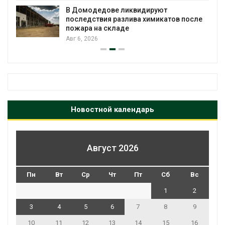
климата»: исследование показало
пределы экологических расчётов
Авг 5, 2026
Новостной календарь
Август 2026
Пн
Вт
Ср
Чт
Пт
Сб
Вс
1
2
3
4
5
6
7
8
9
10
11
12
13
14
15
16