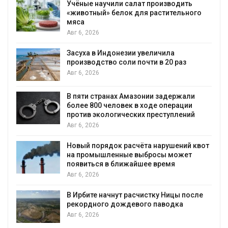
Изменение климата меняет ареалы
бабочек по всему миру
Авг 6, 2026
В Австралии снизят стоимость
установки солнечных панелей для
бизнеса
Авг 6, 2026
Москвариум отметит 11-летие
трёхдневным фестивалем
Авг 5, 2026
В Кении противников строительства АЭС
т
проверяют по статье о терроризме
Авг 5, 2026
Суд запретил использовать крокодилов
для охраны израильской тюрьмы
Авг 5, 2026
Органические яйца оказались «хуже для