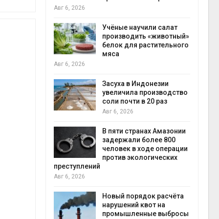
на с
Авг 6, 2026
Авг 6
провинции
Учёные научили салат
 паводков
производить «животный»
 более 140
белок для растительного
мяса
Авг 6, 2026
илл
Засуха в Индонезии
увеличила производство
и для сбора
соли почти в 20 раз
Авг 6, 2026
Авг 6
В пяти странах Амазонии
ложили
задержали более 800
ьевую воду
человек в ходе операции
 помощью
против экологических
преступлений
Авг 6, 2026
«Экопульс»
Новый порядок расчёта
я мусорных
нарушений квот на
устят в
промышленные выбросы