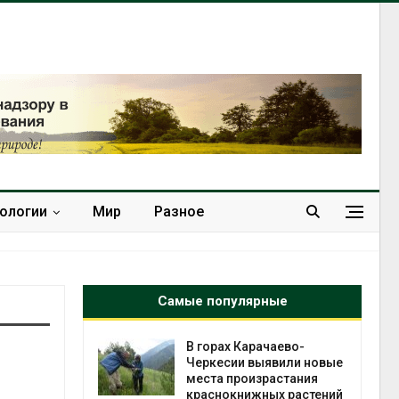
нологии
Мир
Разное
Самые популярные
нал вновь
В горах Карачаево-
 загрузку
Черкесии выявили новые
дефицита
места произрастания
ы
краснокнижных растений