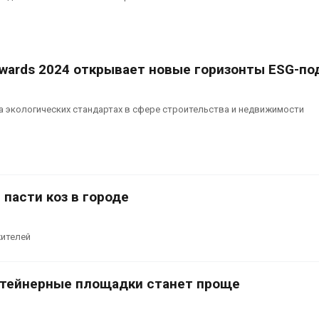
сентябре
026
Авг 6, 2026
Суд запретил
использовать
Европа теряе
крокодилов для охраны
больше лесн
Awards 2024 открывает новые горизонты ESG-по
израильской тюрьмы
биомассы из-з
вредителей и
026
Авг 6, 2026
а экологических стандартах в сфере строительства и недвижимости
пасти коз в городе
жителей
тейнерные площадки станет проще