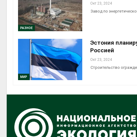
Окт 23, 2024
Завод по энергетическо
РАЗНОЕ
Эстония планиру
Россией
Окт 23, 2024
Строительство огражде
МИР