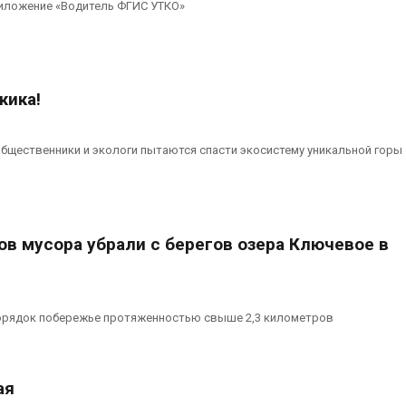
иложение «Водитель ФГИС УТКО»
жика!
бщественники и экологи пытаются спасти экосистему уникальной горы
ов мусора убрали с берегов озера Ключевое в
орядок побережье протяженностью свыше 2,3 километров
ая