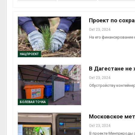
на скл
Авг 6, 2
Проект по сохр
Окт 23, 2024
На его финансирование
НАЦПРОЕКТ
В Дагестане не
Авг 6, 2
Окт 23, 2024
Обустройству контейне
БОЛЕВАЯ ТОЧКА
Московское мет
Окт 23, 2024
В проекте Минприроды 