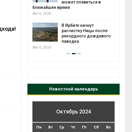
может появиться в
Авг 5
ближайшее время
Авг 6, 2026
т всё
ой
В Ирбите начнут
дхода!
а засух,
расчистку Ницы после
 рубок
рекордного дождевого
Авг 5
паводка
Авг 6, 2026
Новостной календарь
Октябрь 2024
Пн
Вт
Ср
Чт
Пт
Сб
Вс