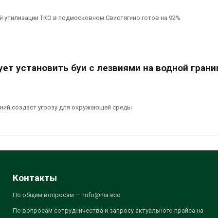
й утилизации ТКО в подмосковном Свистягино готов на 92%
ет установить буи с лезвиями на водной грани
ний создаст угрозу для окружающей среды
Контакты
По общим вопросам — info@nia.eco
По вопросам сотрудничества и запросу актуального прайса на