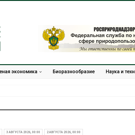
еная экономика
Биоразнообразие
Наука и тех
В Домодедове
Панамский ка
ликвидируют
ограничивает
последствия разлива
судов из-за 
3 АВГУСТА 2026, 00:00
2 АВГУСТА 2026, 00:00
химикатов после пожара
пресной вод