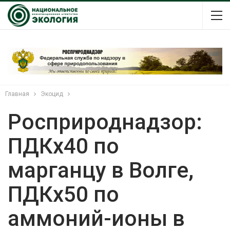
Главная
Экоцид
Росприроднадзор:
ПДКх40 по
марганцу в Волге,
ПДКх50 по
аммоний-ионы в