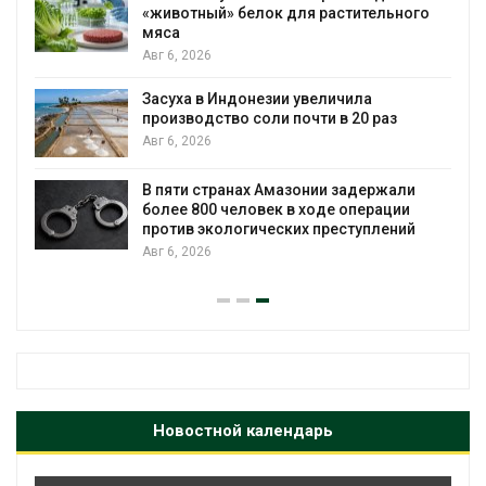
«животный» белок для растительного
мяса
Авг 6, 2026
Засуха в Индонезии увеличила
производство соли почти в 20 раз
Авг 6, 2026
А
ю
В пяти странах Амазонии задержали
более 800 человек в ходе операции
против экологических преступлений
Авг 6, 2026
А
Новостной календарь