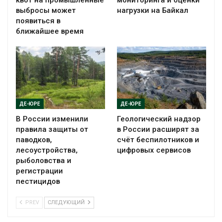
квот на промышленные
мониторинга и оценки
выбросы может
нагрузки на Байкал
появиться в
ближайшее время
ДЕ-ЮРЕ
ДЕ-ЮРЕ
В России изменили
Геологический надзор
правила защиты от
в России расширят за
паводков,
счёт беспилотников и
лесоустройства,
цифровых сервисов
рыболовства и
регистрации
пестицидов
PREV
СЛЕДУЮЩИЙ