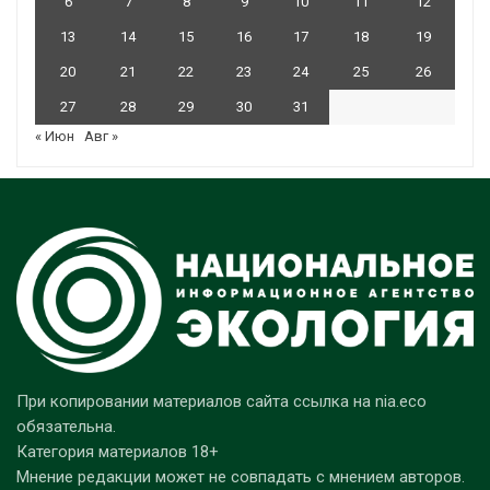
6
7
8
9
10
11
12
13
14
15
16
17
18
19
20
21
22
23
24
25
26
27
28
29
30
31
« Июн
Авг »
При копировании материалов сайта ссылка на nia.eco
обязательна.
Категория материалов 18+
Мнение редакции может не совпадать с мнением авторов.