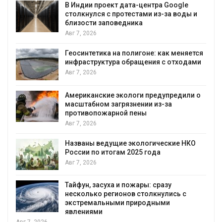
Дождевая вода с крыш может помочь
ы и
городам переживать жару
Авг 7, 2026
Минприроды потребовало ускорить
ется
строительство мусорных объектов и
ами
уборку контейнерных площадок
Авг 7, 2026
и о
Панамский канал вновь ограничивает
загрузку судов из-за дефицита пресной
воды
Авг 6, 2026
КО
В китайской провинции Шэньси из-за
паводков эвакуировали более 140 тыс.
человек
Авг 6, 2026
МЕГА и ВкусВилл установили
экообменники для сбора вторсырья
Авг 6, 2026