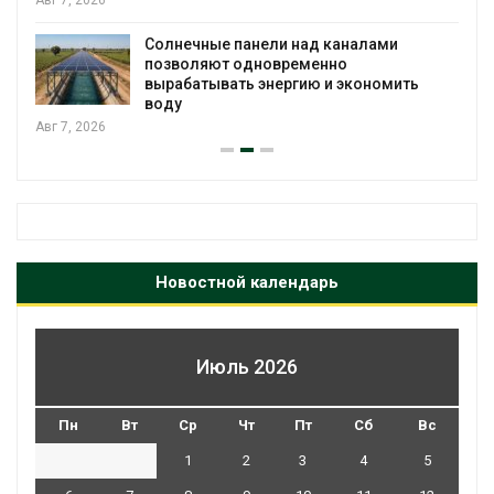
Учёные предложили получать питьевую
воду из воздуха с помощью ветра
Авг 6, 2026
Новостной календарь
Июль 2026
Пн
Вт
Ср
Чт
Пт
Сб
Вс
1
2
3
4
5