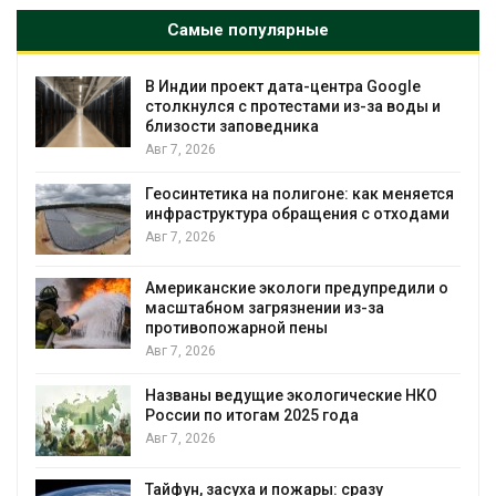
Самые популярные
-центра Google
Дождевая вода с крыш м
тами из-за воды и
городам переживать жару
ка
Авг 7, 2026
Минприроды потребовало 
гоне: как меняется
строительство мусорных о
ащения с отходами
уборку контейнерных пло
Авг 7, 2026
ги предупредили о
Панамский канал вновь ог
нии из-за
загрузку судов из-за дефи
ены
воды
Авг 6, 2026
ологические НКО
В китайской провинции Шэ
25 года
паводков эвакуировали бо
человек
Авг 6, 2026
ары: сразу