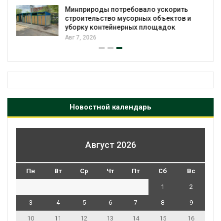
Минприроды потребовало ускорить
строительство мусорных объектов и
уборку контейнерных площадок
Авг 7, 2026
Новостной календарь
Август 2026
Пн
Вт
Ср
Чт
Пт
Сб
Вс
1
2
3
4
5
6
7
8
9
10
11
12
13
14
15
16