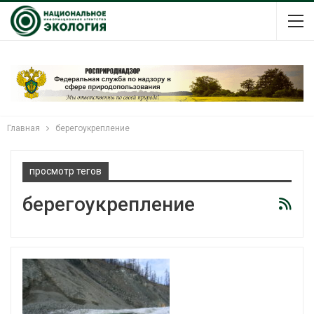
Главная
берегоукрепление
просмотр тегов
берегоукрепление