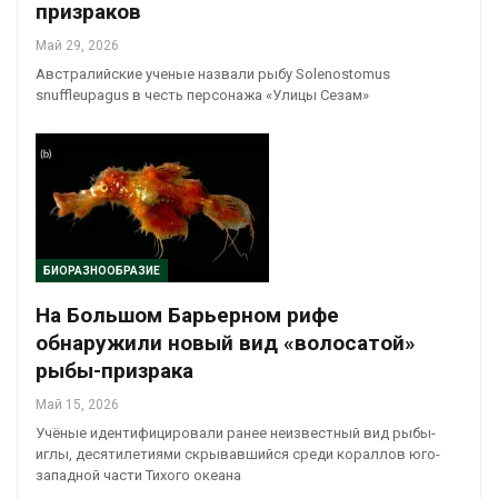
призраков
Май 29, 2026
Австралийские ученые назвали рыбу Solenostomus
snuffleupagus в честь персонажа «Улицы Сезам»
БИОРАЗНООБРАЗИЕ
На Большом Барьерном рифе
обнаружили новый вид «волосатой»
рыбы-призрака
Май 15, 2026
Учёные идентифицировали ранее неизвестный вид рыбы-
иглы, десятилетиями скрывавшийся среди кораллов юго-
западной части Тихого океана