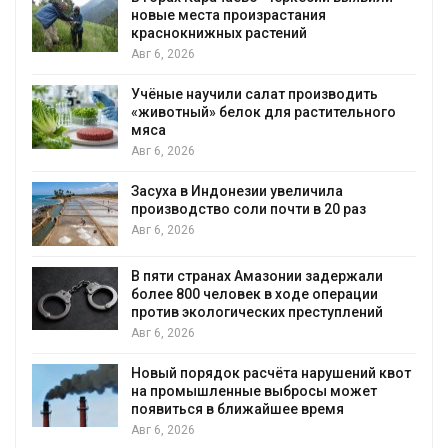
астания
последствия разлива хими
ений
пожара на складе
Авг 6, 2026
т производить
Изменение климата меняе
я растительного
бабочек по всему миру
Авг 6, 2026
В Австралии снизят стоим
увеличила
установки солнечных пане
чти в 20 раз
бизнеса
Авг 6, 2026
онии задержали
Москвариум отметит 11-л
 ходе операции
трёхдневным фестивалем
х преступлений
Авг 5, 2026
В Кении противников стро
та нарушений квот
проверяют по статье о те
ыбросы может
Авг 5, 2026
шее время
Суд запретил использова