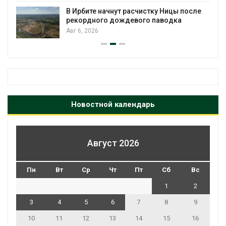
для охраны израильской 
чистку Ницы после
Авг 5, 2026
го паводка
Новостной календарь
Август 2026
Пн
Вт
Ср
Чт
Пт
Сб
Вс
1
2
3
4
5
6
7
8
9
10
11
12
13
14
15
16