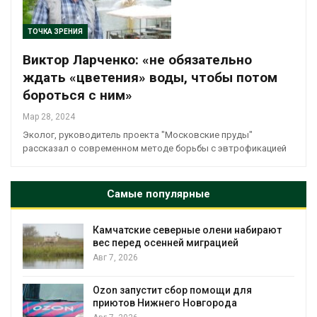
ТОЧКА ЗРЕНИЯ
Виктор Ларченко: «не обязательно
ждать «цветения» воды, чтобы потом
бороться с ним»
Мар 28, 2024
Эколог, руководитель проекта "Московские пруды"
рассказал о современном методе борьбы с эвтрофикацией
Самые популярные
Камчатские северные олени набирают
и
вес перед осенней миграцией
Авг 7, 2026
А
Ozon запустит сбор помощи для
к
приютов Нижнего Новгорода