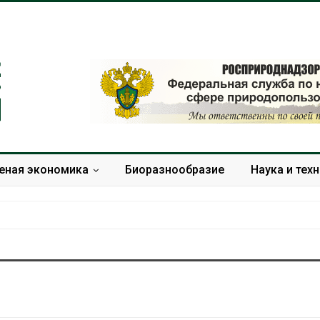
еная экономика
Биоразнообразие
Наука и тех
Солнечные панели над
Региональны
каналами позволяют
экологически
одновременно
в России фак
вырабатывать энергию и
ушёл от пров