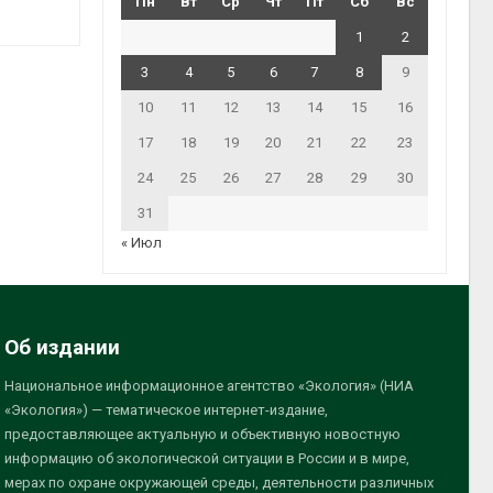
Пн
Вт
Ср
Чт
Пт
Сб
Вс
1
2
3
4
5
6
7
8
9
10
11
12
13
14
15
16
17
18
19
20
21
22
23
24
25
26
27
28
29
30
31
« Июл
Об издании
Национальное информационное агентство «Экология» (НИА
«Экология») — тематическое интернет-издание,
предоставляющее актуальную и объективную новостную
информацию об экологической ситуации в России и в мире,
мерах по охране окружающей среды, деятельности различных