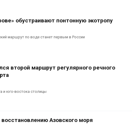
эвакуировали более 140
может обходи
тыс. человек
кондиционера
без отоплени
026
Авг 7, 2026
рове» обустраивают понтонную экотропу
МЕГА и ВкусВилл
установили
Камчатские 
экообменники для сбора
олени набира
кий маршрут по воде станет первым в России
вторсырья
перед осенне
026
Авг 7, 2026
лся второй маршрут регулярного речного
рта
а и юго-востока столицы
 восстановлению Азовского моря