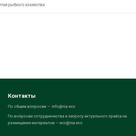
итие рыбного хозяйства
Контакты
По общим вопросам — info@nia.eco
По вопросам сотрудничества и запросу актуального прайса на
размещение материалов — eco@nia.eco