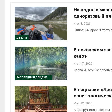
эконом
Авг 7, 2
На водных марш
одноразовый пл
Июл 8, 2026
Пилотный проект тестир
ДЕ-ЮРЕ
В псковском за
каноэ
контей
Июн 17, 2026
Авг 7, 2
Тропа «Озерные летопис
ЗАПОВЕДНЫЙ ДАЙДЖЕСТ
В нацпарке «Ло
орнитологическ
Авг 6, 2
Май 22, 2024
Маршрут включает выш