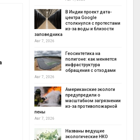
экон
Авг 7
В Индии проект дата-
центра Google
 ускорит
столкнулся с протестами
нечной
из-за воды и близости
-за роста
заповедника
ороны ИИ
Авг 7, 2026
Геосинтетика на
в
полигоне: как меняется
а
ща Волги и
инфраструктура
те может
обращения с отходами
рму почти в
конт
Авг 7, 2026
Авг 7
Американские экологи
предупредили о
требовал
масштабном загрязнении
ожения в
из-за противопожарной
ды на фоне
пены
 от пожаров
Авг 7, 2026
Авг 6
Названы ведущие
х шин
экологические НКО