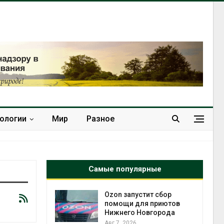
нологии
Мир
Разное
Самые популярные
й
Ozon запустит сбор
й контроль
помощи для приютов
тически
Нижнего Новгорода
ерок к
Авг 7, 2026