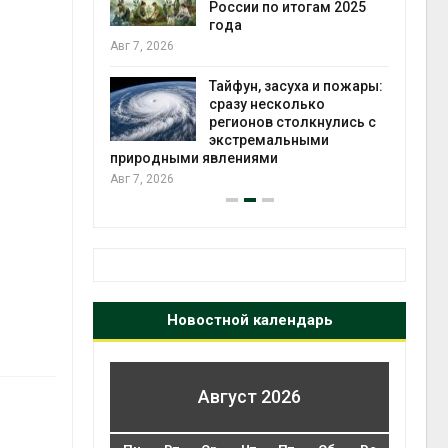
ться без
России по итогам 2025
 и почти
года
я
Авг 7, 2026
Авг 6
Тайфун, засуха и пожары:
северные
сразу несколько
ют вес
регионов столкнулись с
й миграцией
экстремальными
природными явлениями
Авг 6
Авг 7, 2026
Новостной календарь
Август 2026