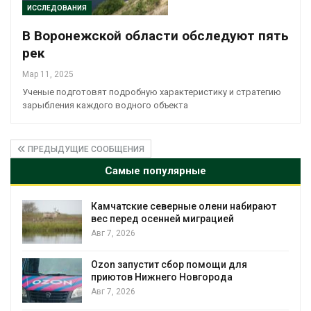
ИССЛЕДОВАНИЯ
В Воронежской области обследуют пять
рек
Мар 11, 2025
Ученые подготовят подробную характеристику и стратегию
зарыбления каждого водного объекта
ПРЕДЫДУЩИЕ СООБЩЕНИЯ
Самые популярные
Камчатские северные олени набирают
и
вес перед осенней миграцией
Авг 7, 2026
А
Ozon запустит сбор помощи для
к
приютов Нижнего Новгорода
Авг 7, 2026