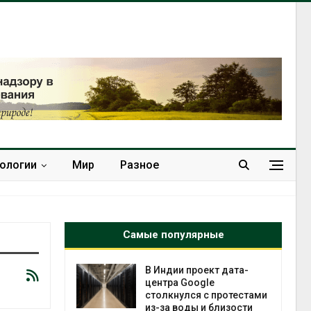
нологии
Мир
Разное
Самые популярные
 ускорит
В Индии проект дата-
нечной
центра Google
-за роста
столкнулся с протестами
ороны ИИ
из-за воды и близости