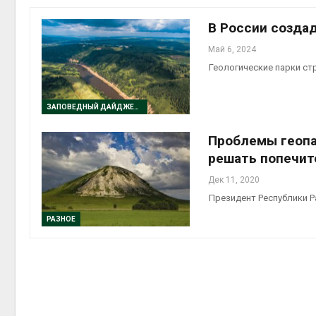
В России созда
Май 6, 2024
Геологические парки ст
контей
Авг 7, 2
ЗАПОВЕДНЫЙ ДАЙДЖЕСТ
Проблемы геопа
решать попечит
Авг 6, 2
Дек 11, 2020
Президент Республики Р
РАЗНОЕ
Авг 6, 2