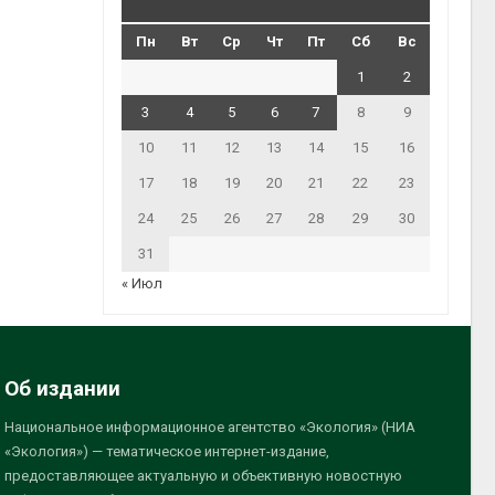
Пн
Вт
Ср
Чт
Пт
Сб
Вс
1
2
3
4
5
6
7
8
9
10
11
12
13
14
15
16
17
18
19
20
21
22
23
24
25
26
27
28
29
30
31
« Июл
Об издании
Национальное информационное агентство «Экология» (НИА
«Экология») — тематическое интернет-издание,
предоставляющее актуальную и объективную новостную