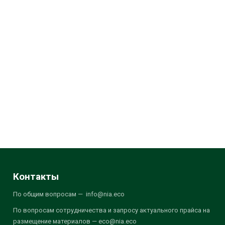
Контакты
По общим вопросам — info@nia.eco
По вопросам сотрудничества и запросу актуального прайса на
размещение материалов — eco@nia.eco