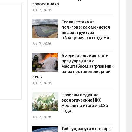
заповедника
Авг 7, 2026
в
ща Волги и
Геосинтетика на
те может
полигоне: как меняется
рму почти в
инфраструктура
конт
обращения с отходами
Авг 7
Авг 7, 2026
требовал
Американские экологи
т
ожения в
предупредили о
ды на фоне
масштабном загрязнении
 от пожаров
из-за противопожарной
Авг 6
пены
Авг 7, 2026
х шин
ться без
Названы ведущие
 и почти
экологические НКО
я
России по итогам 2025
Авг 6
года
Авг 7, 2026
северные
ют вес
Тайфун, засуха и пожары: