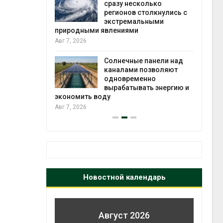
й миграцией
сразу несколько
регионов столкнулись с
Авг 6
экстремальными
природными явлениями
т сбор
Авг 7, 2026
приютов
города
Солнечные панели над
каналами позволяют
Авг 6
одновременно
вырабатывать энергию и
экономить воду
Авг 7, 2026
Новостной календарь
Август 2026