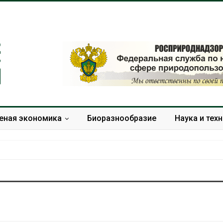
еная экономика
Биоразнообразие
Наука и тех
Дождевая вода с крыш
Южная Корея
может помочь городам
развитие сол
переживать жару
энергетики из
спроса со ст
Авг 7, 2026