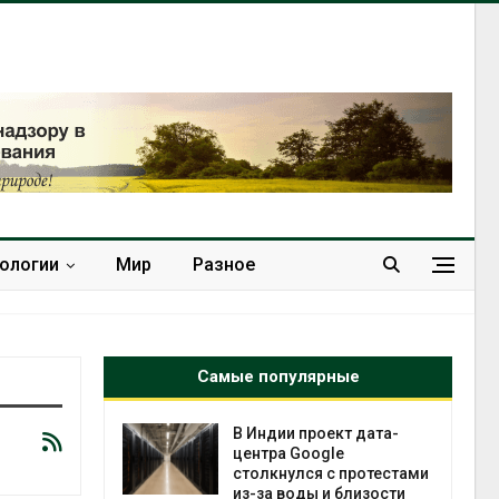
нологии
Мир
Разное
Самые популярные
 ускорит
В Индии проект дата-
нечной
центра Google
-за роста
столкнулся с протестами
ороны ИИ
из-за воды и близости