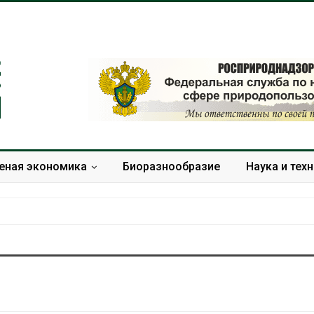
еная экономика
Биоразнообразие
Наука и тех
Дождевая вода с крыш
Южная Корея
может помочь городам
развитие сол
переживать жару
энергетики из
спроса со ст
Авг 7, 2026