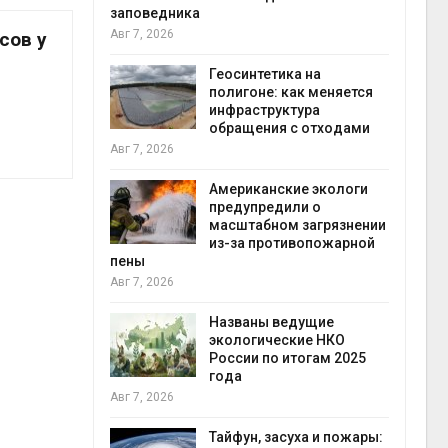
заповедника
Авг 7, 2026
сов у
в
ща Волги и
Геосинтетика на
те может
полигоне: как меняется
рму почти в
инфраструктура
конт
обращения с отходами
Авг 7
Авг 7, 2026
требовал
Американские экологи
ожения в
предупредили о
ды на фоне
масштабном загрязнении
 от пожаров
из-за противопожарной
Авг 6
пены
Авг 7, 2026
х шин
ться без
Названы ведущие
 и почти
экологические НКО
я
России по итогам 2025
Авг 6
года
Авг 7, 2026
северные
ют вес
Тайфун, засуха и пожары: