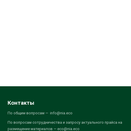
Контакты
По общим вопросам — info@nia.eco
По вопросам сотрудничества и запросу актуального прайса на
размещение материалов — eco@nia.eco