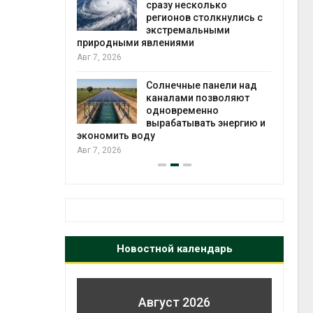
й миграцией
сразу несколько
регионов столкнулись с
Авг 6
экстремальными
природными явлениями
т сбор
Авг 7, 2026
приютов
города
Солнечные панели над
каналами позволяют
Авг 6
одновременно
вырабатывать энергию и
экономить воду
Авг 7, 2026
Новостной календарь
Август 2026