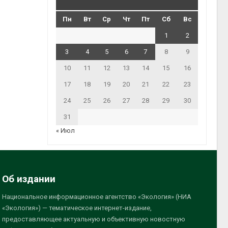
Пн
Вт
Ср
Чт
Пт
Сб
Вс
1
2
3
4
5
6
7
8
9
10
11
12
13
14
15
16
17
18
19
20
21
22
23
24
25
26
27
28
29
30
31
« Июл
Об издании
Национальное информационное агентство «Экология» (НИА
«Экология») — тематическое интернет-издание,
предоставляющее актуальную и объективную новостную