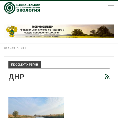
Главная
ДНР
просмотр тегов
ДНР