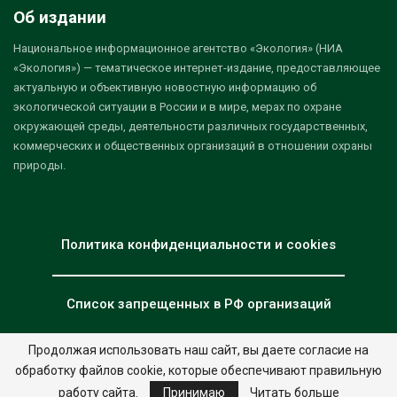
Об издании
Национальное информационное агентство «Экология» (НИА
«Экология») — тематическое интернет-издание, предоставляющее
актуальную и объективную новостную информацию об
экологической ситуации в России и в мире, мерах по охране
окружающей среды, деятельности различных государственных,
коммерческих и общественных организаций в отношении охраны
природы.
Политика конфиденциальности и cookies
Список запрещенных в РФ организаций
Продолжая использовать наш сайт, вы даете согласие на
обработку файлов cookie, которые обеспечивают правильную
© 2026 - НИА "Экология". Все права защищены.
Дизайн:
nia.eco
работу сайта.
Принимаю
Читать больше