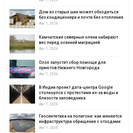
Авг 7, 2026
Дом из старых шин может обходиться
без кондиционера и почти без отопления
Авг 7, 2026
Камчатские северные олени набирают
и
вес перед осенней миграцией
Авг 7, 2026
А
Ozon запустит сбор помощи для
к
приютов Нижнего Новгорода
Авг 7, 2026
В Индии проект дата-центра Google
столкнулся с протестами из-за воды и
А
близости заповедника
Авг 7, 2026
Геосинтетика на полигоне: как меняется
инфраструктура обращения с отходами
Авг 7, 2026