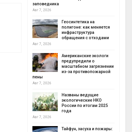
заповедника
Авг 7, 2026
в
ща Волги и
Геосинтетика на
те может
полигоне: как меняется
рму почти в
инфраструктура
конт
обращения с отходами
Авг 7
Авг 7, 2026
требовал
Американские экологи
ожения в
предупредили о
ды на фоне
масштабном загрязнении
 от пожаров
из-за противопожарной
Авг 6
пены
Авг 7, 2026
х шин
ться без
Названы ведущие
 и почти
экологические НКО
я
России по итогам 2025
Авг 6
года
Авг 7, 2026
северные
ют вес
Тайфун, засуха и пожары: