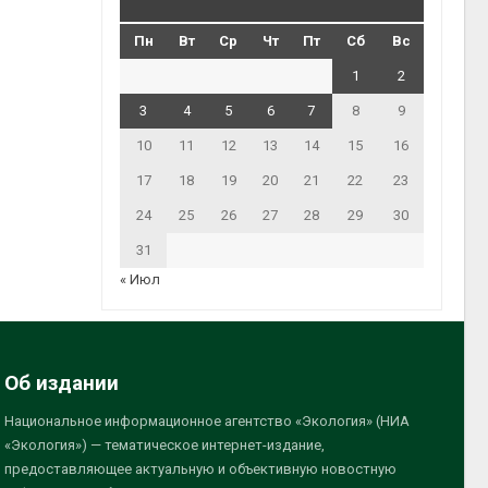
Пн
Вт
Ср
Чт
Пт
Сб
Вс
1
2
3
4
5
6
7
8
9
10
11
12
13
14
15
16
17
18
19
20
21
22
23
24
25
26
27
28
29
30
31
« Июл
Об издании
Национальное информационное агентство «Экология» (НИА
«Экология») — тематическое интернет-издание,
предоставляющее актуальную и объективную новостную