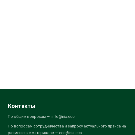
Контакты
По общим вопросам — info@nia.eco
По вопросам сотрудничества и запросу актуального прайса на
размещение материалов — eco@nia.eco