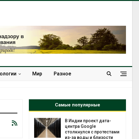
нологии
Мир
Разное
Самые популярные
 ускорит
В Индии проект дата-
нечной
центра Google
-за роста
столкнулся с протестами
ороны ИИ
из-за воды и близости