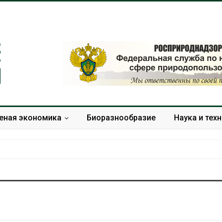
еная экономика
Биоразнообразие
Наука и тех
Дождевая вода с крыш
Южная Корея
может помочь городам
развитие сол
переживать жару
энергетики из
спроса со ст
Авг 7, 2026