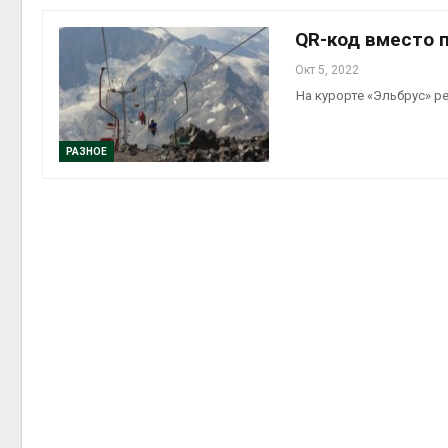
QR-код вместо 
Окт 5, 2022
На курорте «Эльбрус» р
контей
Авг 7, 2
РАЗНОЕ
Авг 6, 2
Авг 6, 2