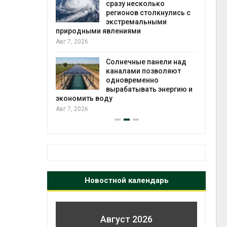
й миграцией
сразу несколько
регионов столкнулись с
Авг 6
экстремальными
природными явлениями
т сбор
Авг 7, 2026
приютов
города
Солнечные панели над
каналами позволяют
Авг 6
одновременно
вырабатывать энергию и
экономить воду
Авг 7, 2026
Новостной календарь
Август 2026