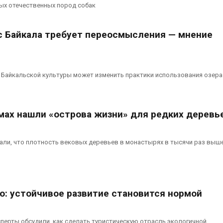
вторсырья
перед осенне
ых отечественных пород собак
026
Авг 7, 2026
с Байкала требует переосмысления — мнение
Учёные предложили
Ozon запусти
получать питьевую воду
помощи для 
из воздуха с помощью
Нижнего Нов
ветра
Авг 7, 2026
026
 Байкальской культуры может изменить практики использования озера
амах нашли «острова жизни» для редких деревь
ли, что плотность вековых деревьев в монастырях в тысячи раз выше
о: устойчивое развитие становится нормой
перты обсудили, как сделать туристическую отрасль экологичной,