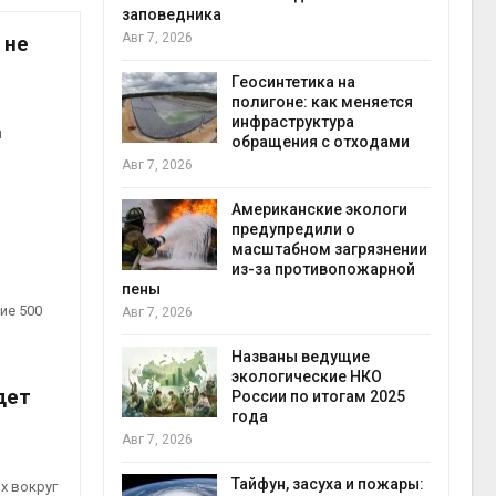
заповедника
Авг 7, 2026
 не
в
ща Волги и
Геосинтетика на
те может
полигоне: как меняется
рму почти в
инфраструктура
конт
и
обращения с отходами
Авг 7
Авг 7, 2026
требовал
Американские экологи
ожения в
предупредили о
ды на фоне
масштабном загрязнении
 от пожаров
из-за противопожарной
Авг 6
пены
ие 500
Авг 7, 2026
х шин
ться без
Названы ведущие
 и почти
экологические НКО
дет
я
России по итогам 2025
Авг 6
года
Авг 7, 2026
северные
ют вес
Тайфун, засуха и пожары:
х вокруг