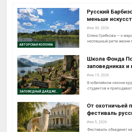
Русский Барбизо
меньше искусст
Июн 30, 2026
контей
Елена Грибкова — о мар
Авг 7, 2
неспешный ритм жизни 
АВТОРСКАЯ КОЛОНКА
Школа Фонда По
заповедниках и
Авг 6, 2
Июн 19, 2026
В юбилейном сезоне кр
студентов и преподават
ЗАПОВЕДНЫЙ ДАЙДЖЕСТ
От охотничьей 
Авг 6, 2
фестиваль русс
Июн 5, 2026
Фестиваль объединит ки