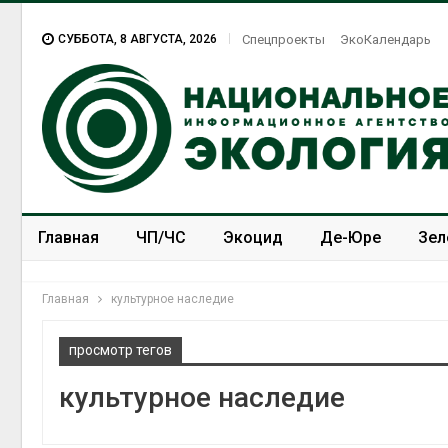
СУББОТА, 8 АВГУСТА, 2026
Спецпроекты
ЭкоКалендарь
Главная
ЧП/ЧС
Экоцид
Де-Юре
Зел
Спецпроекты
ЭкоЗОЖ
Главная
культурное наследие
просмотр тегов
культурное наследие