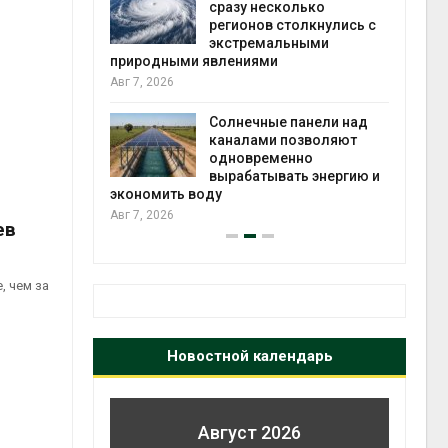
й миграцией
сразу несколько
регионов столкнулись с
Авг 6
экстремальными
природными явлениями
т сбор
Авг 7, 2026
приютов
города
Солнечные панели над
каналами позволяют
Авг 6
одновременно
вырабатывать энергию и
экономить воду
Авг 7, 2026
ев
, чем за
Новостной календарь
Август 2026