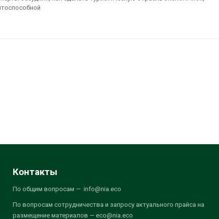
нтоспособной
Контакты
По общим вопросам — info@nia.eco
По вопросам сотрудничества и запросу актуального прайса на
размещение материалов — eco@nia.eco