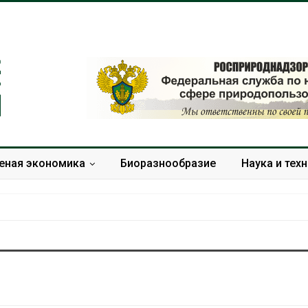
еная экономика
Биоразнообразие
Наука и тех
Дождевая вода с крыш
Южная Корея
может помочь городам
развитие сол
переживать жару
энергетики из
спроса со ст
Авг 7, 2026