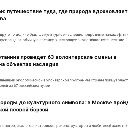
Авг 7, 2026
н: путешествие туда, где природа вдохновляет
Минприроды
потребовало ускорить
Приток воды 
ва
строительство мусорных
водохранили
объектов и уборку
Камы в авгус
нерных площадок
превысить но
шруте по долине Оки, где культурное наследие, природные ландшафты 
полтора раза
026
превращают обычную поездку в настоящее экологичное путешествие
Авг 7, 2026
Панамский канал вновь
ограничивает загрузку
Евросоюз по
танина проведет 63 волонтерские смены в
судов из-за дефицита
увеличить вл
 на объектах наследия
пресной воды
защиту приро
роста ущерба
026
Авг 7, 2026
упнейшей экологической волонтерской программы страны примут участ
В китайской провинции
елей из 67 российских вузов
Шэньси из-за паводков
Дом из стары
эвакуировали более 140
может обходи
тыс. человек
кондиционера
породы до культурного символа: в Москве прой
без отоплени
026
кой псовой борзой
Авг 7, 2026
МЕГА и ВкусВилл
установили
Камчатские 
экообменники для сбора
олени набира
нологов, экологов, историков, реконструкторов и любителей животны