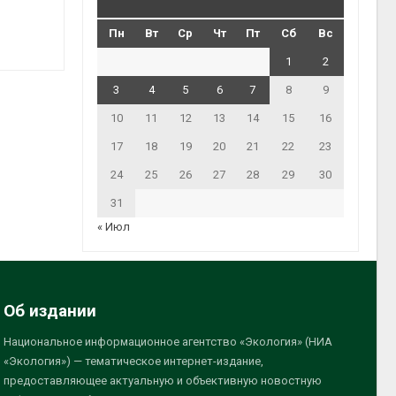
Пн
Вт
Ср
Чт
Пт
Сб
Вс
1
2
3
4
5
6
7
8
9
10
11
12
13
14
15
16
17
18
19
20
21
22
23
24
25
26
27
28
29
30
31
« Июл
Об издании
Национальное информационное агентство «Экология» (НИА
«Экология») — тематическое интернет-издание,
предоставляющее актуальную и объективную новостную