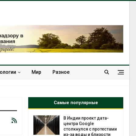
нологии
Мир
Разное
Самые популярные
 ускорит
В Индии проект дата-
нечной
центра Google
-за роста
столкнулся с протестами
ороны ИИ
из-за воды и близости