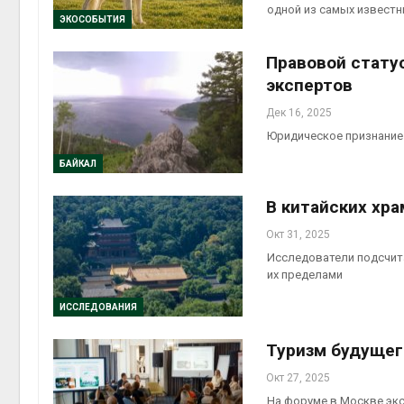
одной из самых известн
ЭКОСОБЫТИЯ
Авг 6, 2
Правовой стату
экспертов
Дек 16, 2025
Авг 6, 2
Юридическое признание
БАЙКАЛ
В китайских хр
Окт 31, 2025
Исследователи подсчита
их пределами
ИССЛЕДОВАНИЯ
Туризм будущег
Окт 27, 2025
На форуме в Москве экс