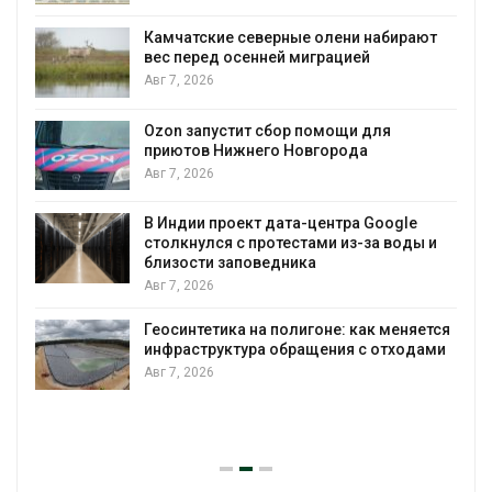
Камчатские северные олени набирают
и
вес перед осенней миграцией
Авг 7, 2026
А
Ozon запустит сбор помощи для
к
приютов Нижнего Новгорода
Авг 7, 2026
В Индии проект дата-центра Google
столкнулся с протестами из-за воды и
А
близости заповедника
Авг 7, 2026
Геосинтетика на полигоне: как меняется
инфраструктура обращения с отходами
Авг 7, 2026