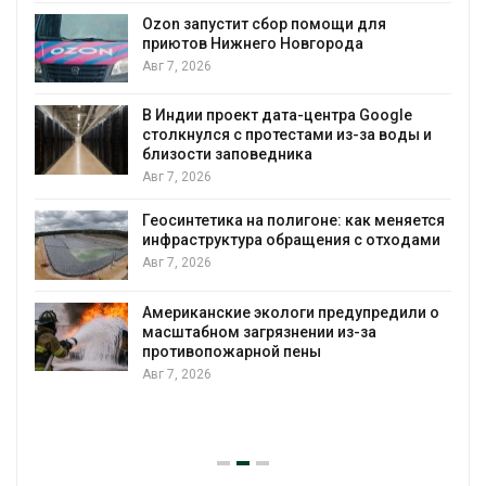
А
Ozon запустит сбор помощи для
приютов Нижнего Новгорода
к
Авг 7, 2026
В Индии проект дата-центра Google
столкнулся с протестами из-за воды и
А
близости заповедника
Авг 7, 2026
Геосинтетика на полигоне: как меняется
инфраструктура обращения с отходами
Авг 7, 2026
Американские экологи предупредили о
масштабном загрязнении из-за
противопожарной пены
Авг 7, 2026