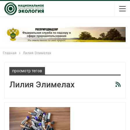
Главная
Лилия Элимелах
просмотр тегов
Лилия Элимелах