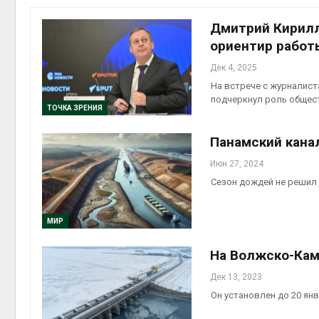
экономит
Авг 7, 2026
Дмитрий Кирилл
ориентир работ
Дек 4, 2025
На встрече с журналист
подчеркнул роль общес
ТОЧКА ЗРЕНИЯ
Панамский кана
Июн 27, 2024
контейн
Сезон дождей не решил
Авг 7, 2026
МИР
На Волжско-Кам
Авг 6, 2026
Дек 13, 2023
Он установлен до 20 ян