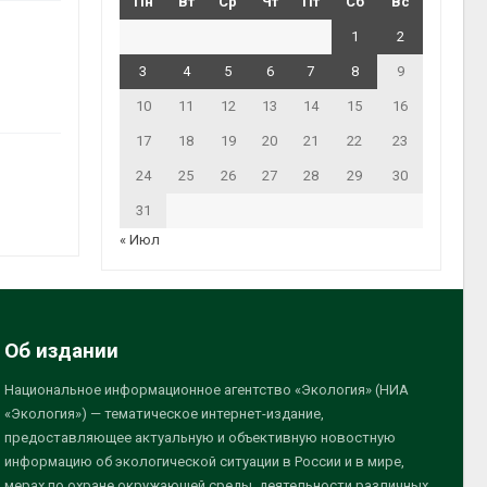
Пн
Вт
Ср
Чт
Пт
Сб
Вс
1
2
3
4
5
6
7
8
9
10
11
12
13
14
15
16
17
18
19
20
21
22
23
24
25
26
27
28
29
30
31
« Июл
Об издании
Национальное информационное агентство «Экология» (НИА
«Экология») — тематическое интернет-издание,
предоставляющее актуальную и объективную новостную
информацию об экологической ситуации в России и в мире,
мерах по охране окружающей среды, деятельности различных