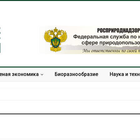
еная экономика
Биоразнообразие
Наука и тех
Солнечные панели над
Региональный
каналами позволяют
экологический
одновременно
в России факти
вырабатывать энергию и
ушёл от провер