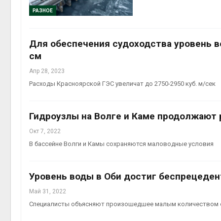
РАЗНОЕ
Авг 6, 2026
Для обеспечения судоходства уровень во
см
Апр 28, 2023
Авг 6, 2026
Расходы Красноярской ГЭС увеличат до 2750-2950 куб. м/сек
Гидроузлы на Волге и Каме продолжают 
Окт 7, 2022
В бассейне Волги и Камы сохраняются маловодные условия
Уровень воды в Оби достиг беспрецеден
Май 31, 2022
Специалисты объясняют произошедшее малым количеством ос