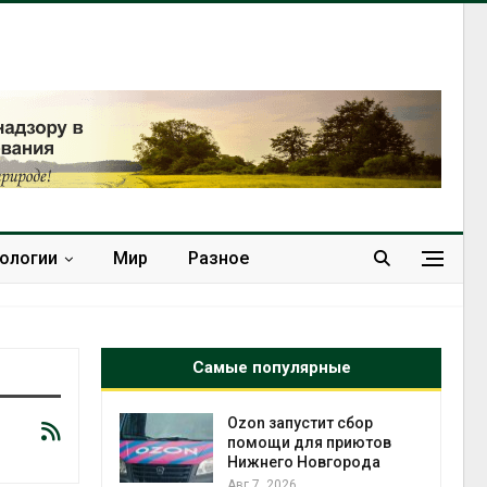
нологии
Мир
Разное
Самые популярные
Ozon запустит сбор
 контроль
помощи для приютов
чески
Нижнего Новгорода
ок к
Авг 7, 2026