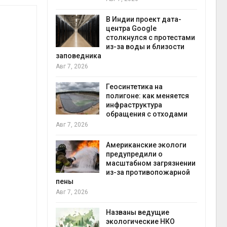
эконом
Авг 7, 2
В Индии проект дата-
центра Google
скорит
столкнулся с протестами
чной
из-за воды и близости
а роста
заповедника
оны ИИ
Авг 7, 2026
Геосинтетика на
полигоне: как меняется
 Волги и
инфраструктура
 может
обращения с отходами
у почти в
конте
Авг 7, 2026
Авг 7, 2
Американские экологи
предупредили о
ебовал
масштабном загрязнении
ения в
из-за противопожарной
ы на фоне
пены
т пожаров
Авг 7, 2026
Авг 6, 2
Названы ведущие
шин
экологические НКО