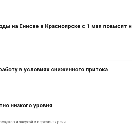
эвакуировали более 140
может обходит
тыс. человек
кондиционера и
без отопления
Авг 7, 2026
ды на Енисее в Красноярске с 1 мая повысят н
МЕГА и ВкусВилл
установили
Камчатские се
экообменники для сбора
олени набирают
вторсырья
перед осенней 
Авг 7, 2026
работу в условиях сниженного притока
тно низкого уровня
адков и засухой в верховьях реки