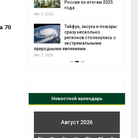
ься без
России по итогам 2025
 почти
года
Авг 7, 2026
Авг 6, 2
а 70
Тайфун, засуха и пожары:
верные
сразу несколько
 вес
регионов столкнулись с
миграцией
экстремальными
природными явлениями
Авг 6, 2
Авг 7, 2026
Новостной календарь
Август 2026