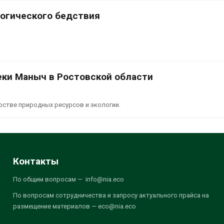
логического бедствия
еки Маныч в Ростовской области
стве природных ресурсов и экологии.
Контакты
По общим вопросам — info@nia.eco
По вопросам сотрудничества и запросу актуального прайса на
размещение материалов — eco@nia.eco