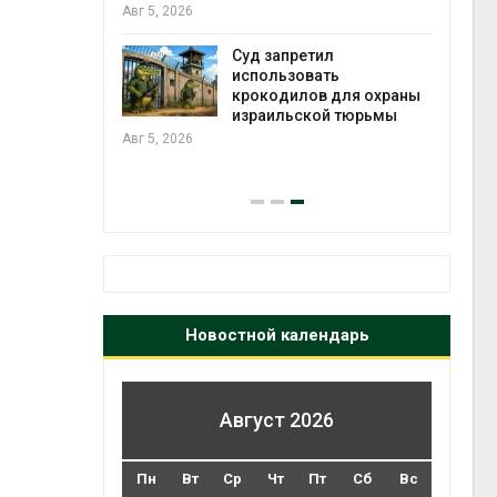
ься в
Авг 5, 2026
Авг 6
Суд запретил
использовать
ут
крокодилов для охраны
цы после
израильской тюрьмы
дождевого
Авг 5, 2026
Авг 6
Новостной календарь
Август 2026
Пн
Вт
Ср
Чт
Пт
Сб
Вс