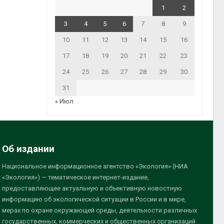
1
2
3
4
5
6
7
8
9
10
11
12
13
14
15
16
17
18
19
20
21
22
23
24
25
26
27
28
29
30
31
« Июл
Об издании
Национальное информационное агентство «Экология» (НИА
«Экология») — тематическое интернет-издание,
предоставляющее актуальную и объективную новостную
информацию об экологической ситуации в России и в мире,
мерах по охране окружающей среды, деятельности различных
государственных, коммерческих и общественных организаций