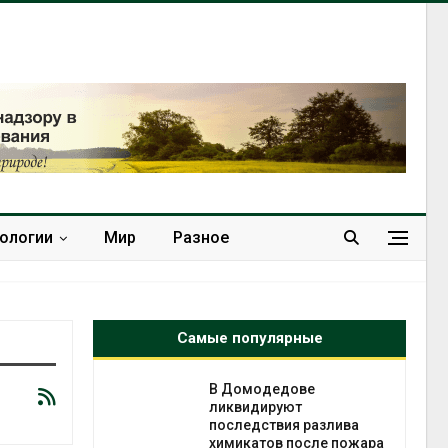
нологии
Мир
Разное
Самые популярные
чаево-
В Домодедове
явили новые
ликвидируют
астания
последствия разлива
ых растений
химикатов после пожара