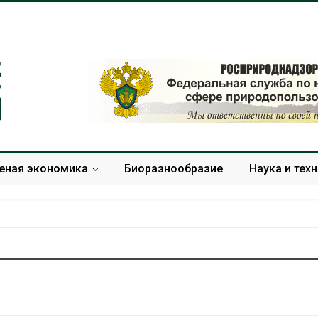
еная экономика
Биоразнообразие
Наука и тех
Панамский канал вновь
В горах Кара
ограничивает загрузку
Черкесии вы
судов из-за дефицита
места произр
пресной воды
краснокнижн