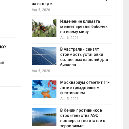
на складе
Авг 6
Авг 6, 2026
ли салат
 «животный»
Изменение климата
стительного
меняет ареалы бабочек
по всему миру
Авг 6, 2026
Авг 6
ке
онезии
В Австралии снизят
роизводство
стоимость установки
20 раз
солнечных панелей для
ной
бизнеса
Авг 6, 2026
Авг 6
ах Амазонии
лее 800
Москвариум отметит 11-
де операции
летие трёхдневным
гических
фестивалем
Авг 5, 2026
Авг 6
В Кении противников
ок расчёта
строительства АЭС
от на
проверяют по статье о
ые выбросы
терроризме