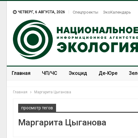
ЧЕТВЕРГ, 6 АВГУСТА, 2026
Спецпроекты
ЭкоКалендарь
Главная
ЧП/ЧС
Экоцид
Де-Юре
Зел
Спецпроекты
ЭкоЗОЖ
Главная
Маргарита Цыганова
просмотр тегов
Маргарита Цыганова
В Домодедове
ликвидируют
последствия разлива
химикатов после пожара