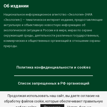
Об издании
Национальное информационное агентство «Экология» (НИА
«Экология») — тематическое интернет-издание, предоставляющее
актуальную и объективную новостную информацию об
экологической ситуации в России и в мире, мерах по охране
окружающей среды, деятельности различных государственных,
коммерческих и общественных организаций в отношении охраны
природы.
Политика конфиденциальности и cookies
Список запрещенных в РФ организаций
Продолжая использовать наш сайт, вы даете согласие на
обработку файлов cookie, которые обеспечивают правильную
© 2026 - НИА "Экология". Все права защищены.
Дизайн:
nia.eco