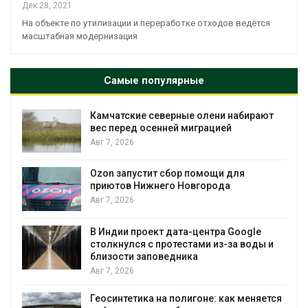
Дек 28, 2021
На объекте по утилизации и переработке отходов ведётся
масштабная модернизация
Самые популярные
Камчатские северные олени набирают
и
вес перед осенней миграцией
Авг 7, 2026
А
Ozon запустит сбор помощи для
к
приютов Нижнего Новгорода
Авг 7, 2026
В Индии проект дата-центра Google
столкнулся с протестами из-за воды и
А
близости заповедника
Авг 7, 2026
Геосинтетика на полигоне: как меняется