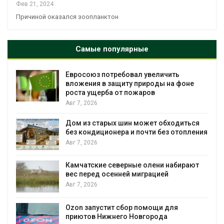
Фев 21, 2024
Причиной оказался зоопланктон
Самые популярные
Евросоюз потребовал увеличить
вложения в защиту природы на фоне
роста ущерба от пожаров
Авг 7, 2026
Дом из старых шин может обходиться
без кондиционера и почти без отопления
Авг 7, 2026
Камчатские северные олени набирают
и
вес перед осенней миграцией
Авг 7, 2026
А
Ozon запустит сбор помощи для
к
приютов Нижнего Новгорода