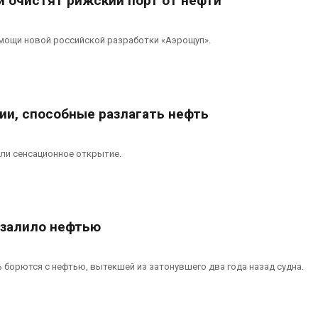
и очистят рижский порт от нефти
мощи новой российской разработки «Аэрощуп».
ии, способные разлагать нефть
ли сенсационное открытие.
залило нефтью
 борются с нефтью, вытекшей из затонувшего два года назад судна.