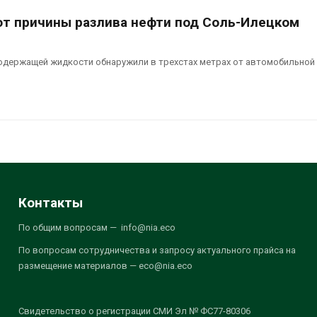
т причины разлива нефти под Соль-Илецком
одержащей жидкости обнаружили в трехстах метрах от автомобильной
Контакты
По общим вопросам — info@nia.eco
По вопросам сотрудничества и запросу актуального прайса на
размещение материалов — eco@nia.eco
Свидетельство о регистрации СМИ Эл № ФС77-80306