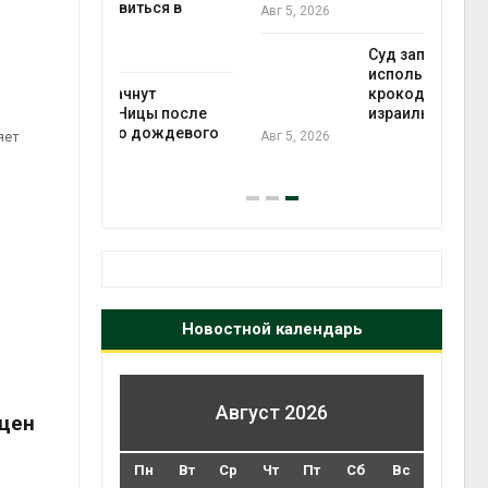
ься в
Авг 5, 2026
Авг 6
Суд запретил
использовать
ут
крокодилов для охраны
цы после
израильской тюрьмы
дождевого
Авг 5, 2026
яет
Авг 6
Новостной календарь
Август 2026
 цен
Пн
Вт
Ср
Чт
Пт
Сб
Вс