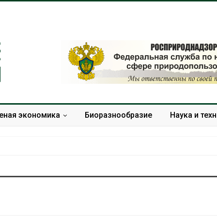
еная экономика
Биоразнообразие
Наука и тех
Панамский канал вновь
В горах Кара
ограничивает загрузку
Черкесии вы
судов из-за дефицита
места произр
пресной воды
краснокнижн