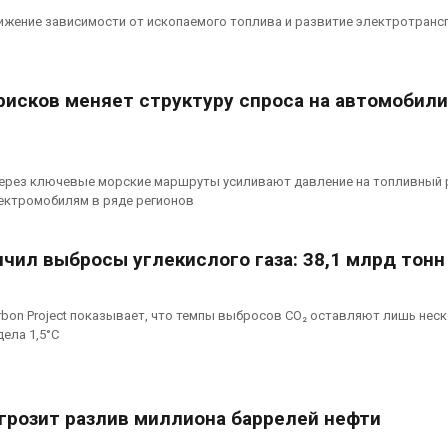
ижение зависимости от ископаемого топлива и развитие электротранс
рисков меняет структуру спроса на автомобили
через ключевые морские маршруты усиливают давление на топливный 
ектромобилям в ряде регионов
чил выбросы углекислого газа: 38,1 млрд тонн
rbon Project показывает, что темпы выбросов CO₂ оставляют лишь нес
ела 1,5°C
грозит разлив миллиона баррелей нефти