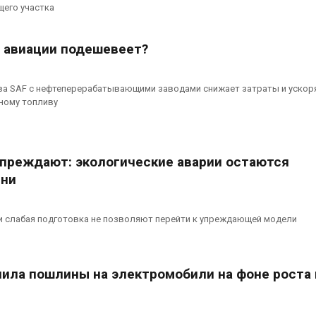
сентябре
может появит
его участка
ближайшее время
026
Авг 6, 2026
 авиации подешевеет?
Европа теряет всё
больше лесной
В Ирбите начн
биомассы из-за засух,
расчистку Ни
вредителей и рубок
рекордного 
ва SAF с нефтеперерабатывающими заводами снижает затраты и ускор
паводка
026
ному топливу
Авг 6, 2026
преждают: экологические аварии остаются
ени
и слабая подготовка не позволяют перейти к упреждающей модели
ила пошлины на электромобили на фоне роста