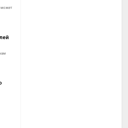
» может
лей
чам
ю