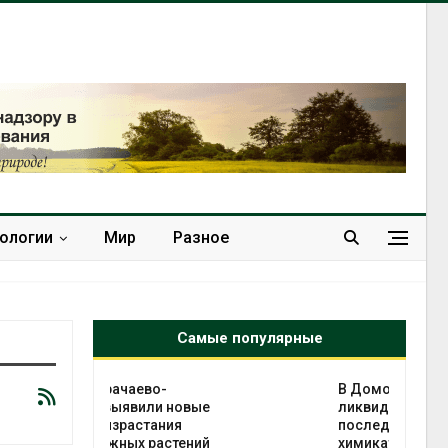
нологии
Мир
Разное
Самые популярные
чаево-
В Домодедове
явили новые
ликвидируют
астания
последствия разлива
ых растений
химикатов после пожара