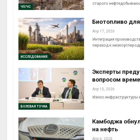
старого нефтедобывающ
Авг 5, 2026
ЧП/ЧС
Авг 6, 2
Суд запретил
Биотопливо для
использовать
крокодилов для охраны
Апр 17, 2026
израильской тюрьмы
Авг 5, 2026
Интеграция производст
Авг 6, 2
переход к низкоуглерод
ИССЛЕДОВАНИЯ
Эксперты преду
вопросом врем
Апр 15, 2026
Износ инфраструктуры 
БОЛЕВАЯ ТОЧКА
Камбоджа обнул
на нефть
Апр 6, 2026