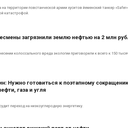
а на территории повстанческой армии хуситов йеменский танкер «Safer
ой катастрофой.
несмены загрязнили землю нефтью на 2 млн руб
несении колоссального вреда экологии приговорили к всего к 150 тыся
н: Нужно готовиться к поэтапному сокращени
ефти, газа и угля
судит переход на низкоуглеродную энергетику.