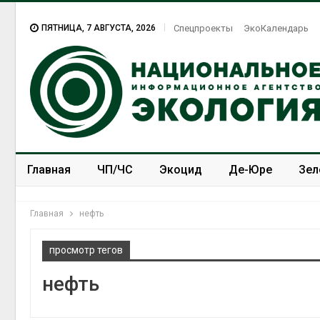
ПЯТНИЦА, 7 АВГУСТА, 2026
Спецпроекты
ЭкоКалендарь
Главная
ЧП/ЧС
Экоцид
Де-Юре
Зел
Спецпроекты
ЭкоЗОЖ
Главная
нефть
просмотр тегов
нефть
В Домодедове
ликвидируют
последствия разлива
химикатов после пожара