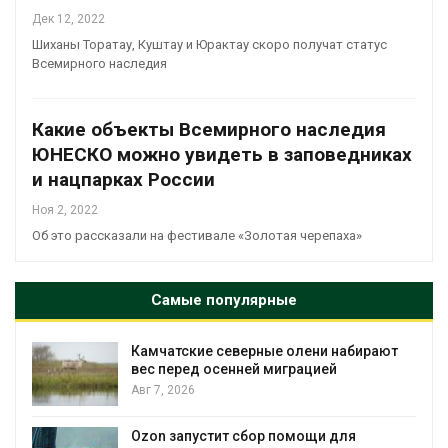
Дек 12, 2022
Шиханы Торатау, Куштау и Юрактау скоро получат статус
Всемирного наследия
Какие объекты Всемирного наследия
ЮНЕСКО можно увидеть в заповедниках
и нацпарках России
Ноя 2, 2022
Об это рассказали на фестивале «Золотая черепаха»
Самые популярные
амчатские северные олени набирают
Тайфун
ес перед осенней миграцией
нескол
экстр
вг 7, 2026
явлен
Авг 7, 2026
zon запустит сбор помощи для