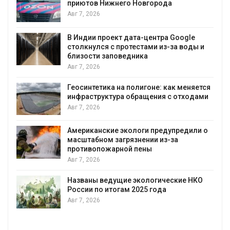
риютов Нижнего Новгорода
Солнеч
вг 7, 2026
позво
выраба
воду
 Индии проект дата-центра Google
толкнулся с протестами из-за воды и
Авг 7, 2026
лизости заповедника
вг 7, 2026
Дождев
города
еосинтетика на полигоне: как меняется
Авг 7, 2
нфраструктура обращения с отходами
вг 7, 2026
Минпри
строит
уборку
мериканские экологи предупредили о
асштабном загрязнении из-за
Авг 7, 2
ротивопожарной пены
вг 7, 2026
Панамс
загруз
воды
азваны ведущие экологические НКО
оссии по итогам 2025 года
Авг 6, 2
вг 7, 2026
В кита
паводк