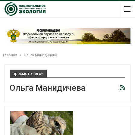
Главная
Ольга Манидичева
просмотр тегов
Ольга Манидичева