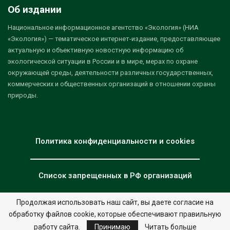
Об издании
Национальное информационное агентство «Экология» (НИА
«Экология») — тематическое интернет-издание, предоставляющее
актуальную и объективную новостную информацию об
экологической ситуации в России и в мире, мерах по охране
окружающей среды, деятельности различных государственных,
коммерческих и общественных организаций в отношении охраны
природы.
Политика конфиденциальности и cookies
Список запрещенных в РФ организаций
Продолжая использовать наш сайт, вы даете согласие на
обработку файлов cookie, которые обеспечивают правильную
© 2026 - НИА "Экология". Все права защищены.
Дизайн:
nia.eco
работу сайта.
Принимаю
Читать больше