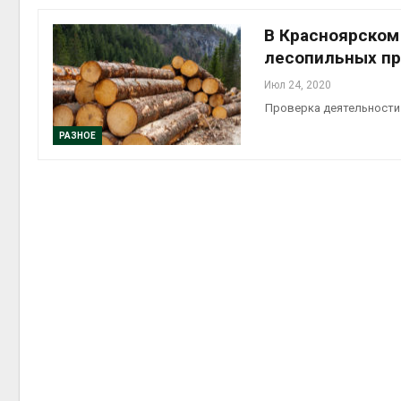
приро
Авг 7, 2
В Красноярском
лесопильных п
Июл 24, 2020
Проверка деятельности
эконом
РАЗНОЕ
Авг 7, 2
контей
Авг 7, 2