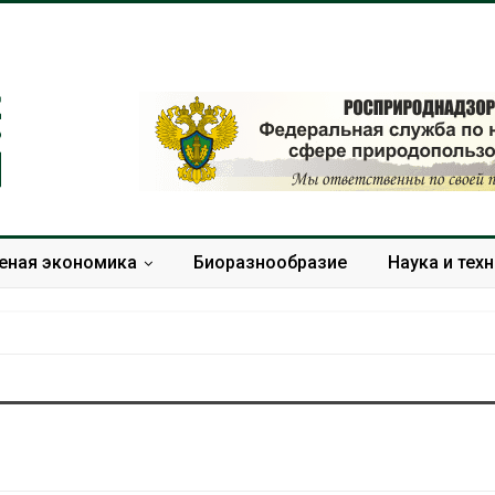
еная экономика
Биоразнообразие
Наука и тех
Тайфун, засуха и пожары:
Микропласти
сразу несколько
упаковки мо
регионов столкнулись с
усиливать ри
экстремальными
болезни пече