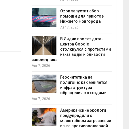
прир
Авг 7
Ozon запустит сбор
й
помощи для приютов
й контроль
Нижнего Новгорода
тически
Авг 7, 2026
ерок к
В Индии проект дата-
экон
центра Google
Авг 7
столкнулся с протестами
 ускорит
из-за воды и близости
нечной
заповедника
-за роста
Авг 7, 2026
ороны ИИ
Геосинтетика на
полигоне: как меняется
в
инфраструктура
ща Волги и
обращения с отходами
те может
Авг 7, 2026
рму почти в
конт
Американские экологи
Авг 7
предупредили о
масштабном загрязнении
требовал
из-за противопожарной