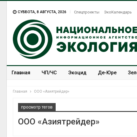
СУББОТА, 8 АВГУСТА, 2026
Спецпроекты
ЭкоКалендарь
Главная
ЧП/ЧС
Экоцид
Де-Юре
Зел
Спецпроекты
ЭкоЗОЖ
Главная
ООО «Азиятрейдер»
просмотр тегов
ООО «Азиятрейдер»