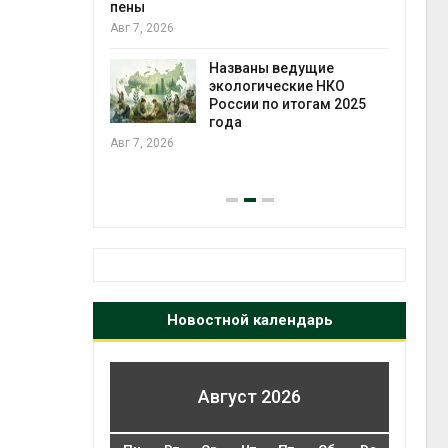
ожения в
пены
ды на фоне
Авг 7, 2026
 от пожаров
Авг 6
Названы ведущие
экологические НКО
х шин
России по итогам 2025
ться без
года
 и почти
Авг 7, 2026
я
Авг 6
Новостной календарь
Август 2026