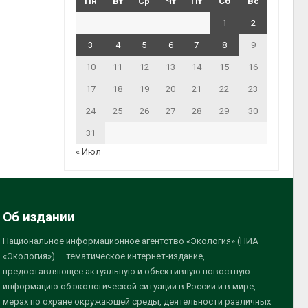
Пн
Вт
Ср
Чт
Пт
Сб
Вс
1
2
3
4
5
6
7
8
9
10
11
12
13
14
15
16
17
18
19
20
21
22
23
24
25
26
27
28
29
30
31
« Июл
Об издании
Национальное информационное агентство «Экология» (НИА
«Экология») — тематическое интернет-издание,
предоставляющее актуальную и объективную новостную
информацию об экологической ситуации в России и в мире,
мерах по охране окружающей среды, деятельности различных