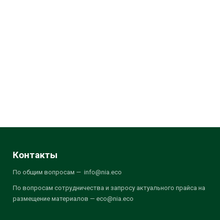
Контакты
По общим вопросам — info@nia.eco
По вопросам сотрудничества и запросу актуального прайса на
размещение материалов — eco@nia.eco