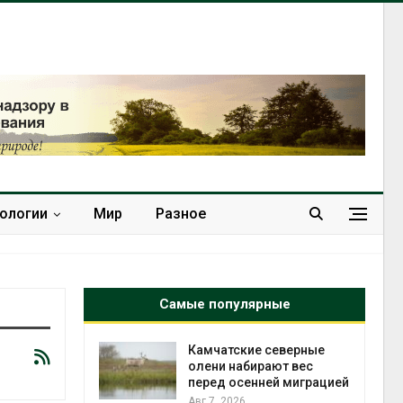
нологии
Мир
Разное
Самые популярные
к из
Камчатские северные
жет
олени набирают вес
ск жировой
перед осенней миграцией
ни
Авг 7, 2026