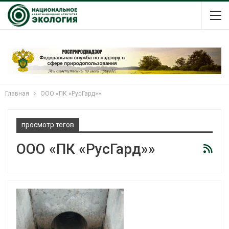
Главная
ООО «ПК «РусГард»»
просмотр тегов
ООО «ПК «РусГард»»