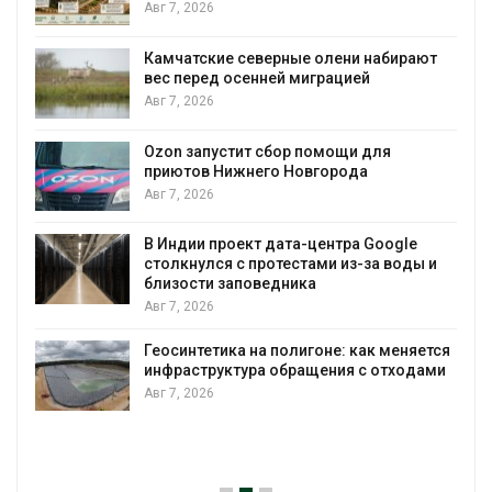
Авг 7, 2026
Камчатские северные олени набирают
и
вес перед осенней миграцией
Авг 7, 2026
А
Ozon запустит сбор помощи для
к
приютов Нижнего Новгорода
Авг 7, 2026
В Индии проект дата-центра Google
столкнулся с протестами из-за воды и
А
близости заповедника
Авг 7, 2026
Геосинтетика на полигоне: как меняется
инфраструктура обращения с отходами
Авг 7, 2026