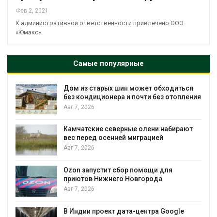
Фев 2, 2021
К административной ответственности привлечено ООО
«Юмакс».
Самые популярные
Дом из старых шин может обходиться
без кондиционера и почти без отопления
Авг 7, 2026
Камчатские северные олени набирают
вес перед осенней миграцией
и
Авг 7, 2026
А
Ozon запустит сбор помощи для
приютов Нижнего Новгорода
к
Авг 7, 2026
В Индии проект дата-центра Google