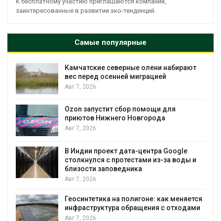
К бесплатному участию приглашаются компании,
заинтересованные в развитии эко-тенденций.
Самые популярные
Камчатские северные олени набирают
и
вес перед осенней миграцией
Авг 7, 2026
А
Ozon запустит сбор помощи для
к
приютов Нижнего Новгорода
Авг 7, 2026
В Индии проект дата-центра Google
столкнулся с протестами из-за воды и
А
близости заповедника
Авг 7, 2026
Геосинтетика на полигоне: как меняется
инфраструктура обращения с отходами
Авг 7, 2026