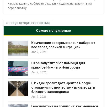
как раздельно собирать отходы и куда их направлять на
переработку
ПРЕДЫДУЩИЕ СООБЩЕНИЯ
Самые популярные
ни набирают
Тайфун, засуха и пожары: сразу
цией
несколько регионов столкнули
экстремальными природными
явлениями
Авг 7, 2026
щи для
ода
Солнечные панели над канала
позволяют одновременно
вырабатывать энергию и эконо
воду
ра Google
из-за воды и
Авг 7, 2026
Дождевая вода с крыш может
городам переживать жару
: как меняется
Авг 7, 2026