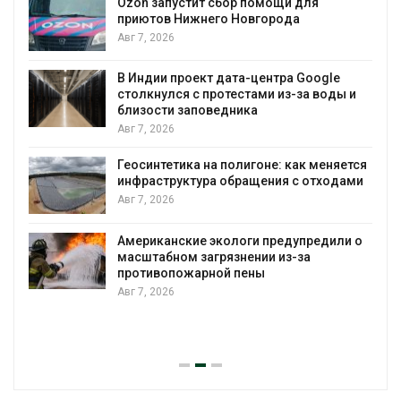
Ozon запустит сбор помощи для
приютов Нижнего Новгорода
к
Авг 7, 2026
В Индии проект дата-центра Google
столкнулся с протестами из-за воды и
А
близости заповедника
Авг 7, 2026
Геосинтетика на полигоне: как меняется
инфраструктура обращения с отходами
Авг 7, 2026
Американские экологи предупредили о
масштабном загрязнении из-за
противопожарной пены
Авг 7, 2026