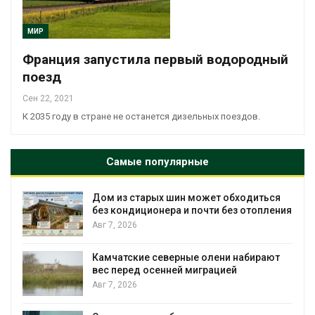
МИР
Франция запустила первый водородный
поезд
Сен 22, 2021
К 2035 году в стране не останется дизельных поездов.
Самые популярные
Дом из старых шин может обходиться
без кондиционера и почти без отопления
Авг 7, 2026
Камчатские северные олени набирают
вес перед осенней миграцией
и
Авг 7, 2026
А