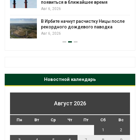
появиться в ближайшее время
Авг 6, 2026
В Ирбите начнут расчистку Ницы после
рекордного дождевого паводка
Авг 6, 2026
Новостной календарь
Август 2026
Пн
Вт
Ср
Чт
Пт
Сб
Вс
1
2
3
4
5
6
7
8
9