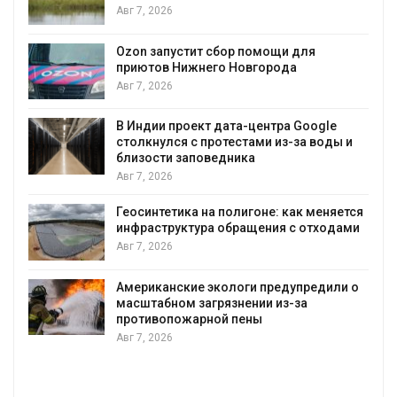
и
Авг 7, 2026
А
Ozon запустит сбор помощи для
приютов Нижнего Новгорода
к
Авг 7, 2026
В Индии проект дата-центра Google
столкнулся с протестами из-за воды и
А
близости заповедника
Авг 7, 2026
Геосинтетика на полигоне: как меняется
инфраструктура обращения с отходами
Авг 7, 2026
Американские экологи предупредили о
масштабном загрязнении из-за
противопожарной пены
Авг 7, 2026